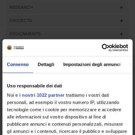
RESEARCH
PROJECTS
ASSIGNMENTS
Consenso
Dettagli
Impostazioni degli annunci
In
ORGANISATION
GOVERNANCE
Uso responsabile dei dati
COMMITTEES
Noi e
i nostri 1022 partner
trattiamo i vostri dati
personali, ad esempio il vostro numero IP, utilizzando
DEPARTMENT ADMINISTRATION OFFICES
tecnologie come i cookie per memorizzare e accedere
alle informazioni sul vostro dispositivo al fine di
STUDENT ADMINISTRATION OFFICES
pubblicare annunci e contenuti personalizzati, misurare
gli annunci e i contenuti, ricercare il pubblico e sviluppare
DEPARTMENT FACILITIES