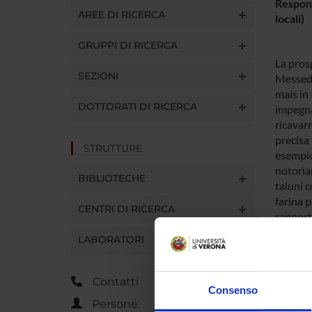
Respons
AREE DI RICERCA
locali)
GRUPPI DI RICERCA
La prosp
SEZIONI
Messeda
mais in 
DOTTORATI DI RICERCA
impegna
ricavarn
precisa 
STRUTTURE
esempio,
notoria
BIBLIOTECHE
taluni 
farina 
CENTRI DI RICERCA
rapporto
signific
LABORATORI
relazion
non manc
testimon
Contatti
Consenso
relazio
Persone
cui ver