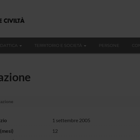
IDATTICA
TERRITORIO E SOCIETÀ
PERSONE
CON
azione
tazione
izio
1 settembre 2005
(mesi)
12