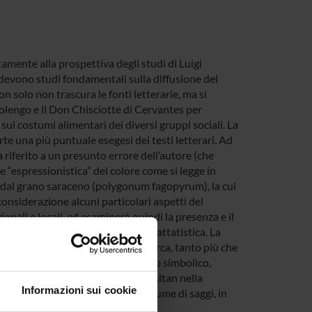
tamente alla prospettiva degli studi di Luigi
devono studi fondamentali sulla diffusione del
on solo non trascura le fonti letterarie, ma si
olengo e il Don Chisciotte di Cervantes per
sui costumi alimentari dei diversi gruppi sociali. La
te una più puntuale esegesi dei testi letterari. Ad
a riferito a un presunto errore dell’autore (che
“espressionistica” del colore come si legge in
l dal grano saraceno (polygonum fagopyrum), la cui
onsiderazione alcuni particolari aspetti del
nali e locali, ed esaminerà quindi la presenza e il
resenti nella letteratura e nella trattatistica. La
egiata ma non esclusiva della ricerca, tanto più che
creta del cibo e il suo significato simbolico,
rospettiva aperta da Carlo Tullio-Altan nella
Informazioni sui cookie
erà nella pubblicazione di un volume di saggi, in