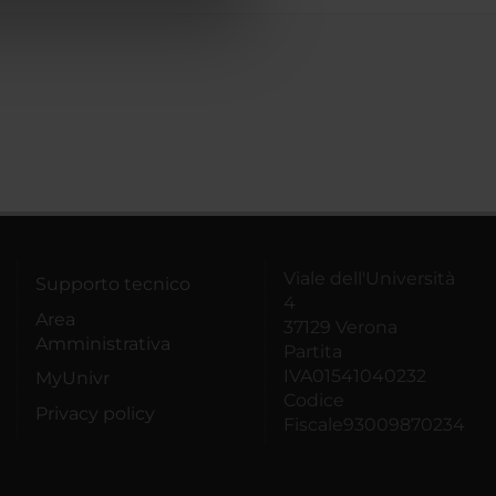
azioni che hai fornito loro o
Viale dell'Università
Supporto tecnico
4
Area
37129 Verona
Amministrativa
Partita
IVA01541040232
MyUnivr
Codice
Privacy policy
Fiscale93009870234