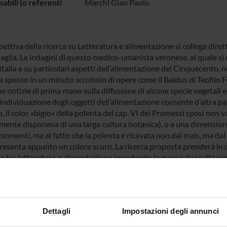
abili (o referenti
Marchi Gian Paolo
ettiva della ricerca su Letteratura e alimentazione si collega diret
glia. Le indagini di questo medico-umanista veronese, al quale si 
Italia e su particolari aspetti dell’alimentazione del Cinquecento, n
 spesso in un minuto scrutinio di opere come il Baldus di Teofilo F
e notizie di prima mano sulla diffusione di alcune specie vegetali e 
individuazione degli oggetti dell’alimentazione consente d’altra par
 il color «bigio» della polenta del cap. VI dei Promessi sposi non v
mente disponeva di una larga cultura botanica), o a una dimensione 
commenti, ma al fatto che la polenta è ricavata non dal mais, ma da
presenta appunto un colore scuro. La ricerca proposta prenderà in c
 tra letteratura e alimentazione prendendo le mosse da realtà regio
ato di concreti oggetti come olio, vino, formaggio, salumi, riso ecc. p
e al territorio veronese e veneto costituisce una prospettiva privil
herà una riflessione particolare sul rapporto tra la dimensione con
iato da varie forme di ritualità sociale e religiosa, secondo una p
Dettagli
Impostazioni degli annunci
ne di apertura al convegno Homo edens (1989). La ricerca si concret
ranno utizzate anche alcune fonti iconografiche specifiche.