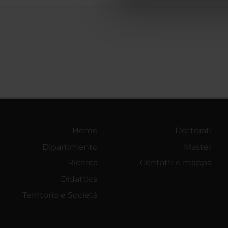
di analisi dei dati web, pubbl
che hanno raccolto dal tuo uti
Home
Dottorati
Dipartimento
Master
Ricerca
Contatti e mappa
Didattica
Territorio e Società