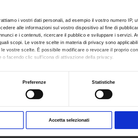
 FINANZIATORI:
rattiamo i vostri dati personali, ad esempio il vostro numero IP, 
dere alle informazioni sul vostro dispositivo al fine di pubblica
Finanziamento:
assegnato e gestito dal 
nunci e i contenuti, ricercare il pubblico e sviluppare i servizi. A
r quali scopi. Le vostre scelte in materia di privacy sono applicabi
to le vostre scelte. È possibile modificare o revocare il proprio 
 o facendo clic sull'icona di attivazione della privacy.
ECIPANTI AL PROGETTO
mo anche:
 Brambilla
Gian Pao
oni sulla tua posizione geografica, con un'approssimazione di qu
Preferenze
Statistiche
Cappellari
Ennio Sa
spositivo, scansionandolo attivamente alla ricerca di caratteristich
a Cappelletti
Cultore della materia
Corrado 
aborati i tuoi dati personali e imposta le tue preferenze nella
s
consenso in qualsiasi momento dalla Dichiarazione sui cookie.
orner
Professore associato
Accetta selezionati
nalizzare contenuti ed annunci, per fornire funzionalità dei socia
inoltre informazioni sul modo in cui utilizzi il nostro sito con i n