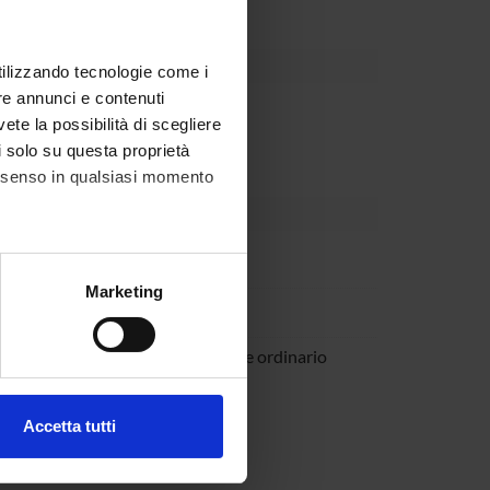
utilizzando tecnologie come i
re annunci e contenuti
Dipartimento
vete la possibilità di scegliere
li solo su questa proprietà
consenso in qualsiasi momento
lo Marchi
alche metro,
Marketing
ndal
e specifiche (impronte
Viola
Professore ordinario
ezione dettagli
. Puoi
Accetta tutti
l media e per analizzare il
ostri partner che si occupano