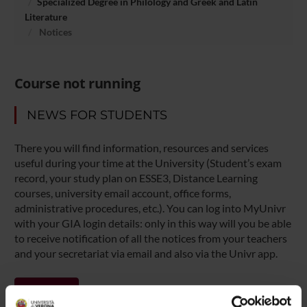
Specialized Degree in Philology and Greek and Latin
Literature
Notices
Course not running
NEWS FOR STUDENTS
There you will find information, resources and services
useful during your time at the University (Student’s exam
record, your study plan on ESSE3, Distance Learning
courses, university email account, office forms,
administrative procedures, etc.). You can log into MyUnivr
with your GIA login details: only in this way will you be able
to receive notification of all the notices from your teachers
and your secretariat via email and also via the Univr app.
MYUNIVR