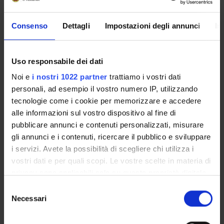
Consenso
Dettagli
Impostazioni degli annunci
In
Overview
Enrolment Policy
Courses
Uso responsabile dei dati
Academic Calendar
Noi e
i nostri 1022 partner
trattiamo i vostri dati
Lesson timetable
personali, ad esempio il vostro numero IP, utilizzando
Degree Programme
tecnologie come i cookie per memorizzare e accedere
Exam calendar
alle informazioni sul vostro dispositivo al fine di
Notices
pubblicare annunci e contenuti personalizzati, misurare
Thesis and internship proposals
gli annunci e i contenuti, ricercare il pubblico e sviluppare
Governing bodies
i servizi. Avete la possibilità di scegliere chi utilizza i
vostri dati e per quali scopi. Le vostre scelte in materia di
Faculty staff
privacy sono applicabili solo su questa proprietà digitale
in cui avete effettuato le vostre scelte. È possibile
Selezione
STUDYING
modificare o revocare il proprio consenso in qualsiasi
Necessari
del
momento dalla Dichiarazione sui cookie o facendo clic
consenso
COURSES
sull'icona di attivazione della privacy.