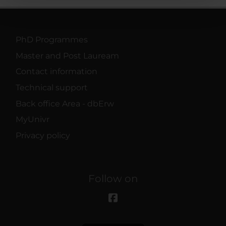
pubblicità e social media, i quali potrebbero combinarle
con altre informazioni che hai fornito loro o che hanno
raccolto dal tuo utilizzo dei loro servizi.
PhD Programmes
Master and Post Lauream
Contact information
Technical support
Back office Area - dbErw
MyUnivr
Privacy policy
Follow on