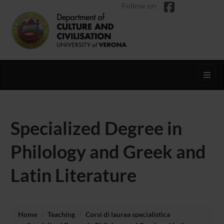
Follow on
Toggl
Specialized Degree in
Philology and Greek and
Latin Literature
Home
Teaching
Corsi di laurea specialistica