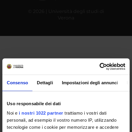
© 2026 | Università degli studi di
Verona
Consenso
Dettagli
Impostazioni degli annunci
In
Uso responsabile dei dati
Noi e
i nostri 1022 partner
trattiamo i vostri dati
personali, ad esempio il vostro numero IP, utilizzando
tecnologie come i cookie per memorizzare e accedere