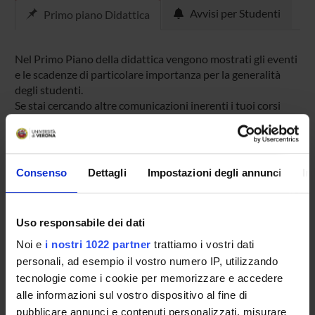
Avvisi per Studenti
Primo piano Didattica
Nel Primo Piano della didattica vengono mostrati gli eventi
e le scadenze di particolare importanza per la generalità
degli studenti.
Se stai cercando altre comunicazioni inerenti i tuoi corsi
prova tra gli Avvisi.
dal
Consenso
Dettagli
Impostazioni degli annunci
In
al
Uso responsabile dei dati
Cerca
Noi e
i nostri 1022 partner
trattiamo i vostri dati
personali, ad esempio il vostro numero IP, utilizzando
tecnologie come i cookie per memorizzare e accedere
TITOLO
alle informazioni sul vostro dispositivo al fine di
Associazione Italiana Editori / Talents Venture: Nuova indagin
pubblicare annunci e contenuti personalizzati, misurare