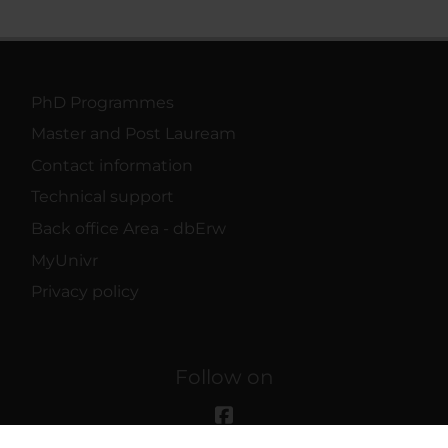
PhD Programmes
Master and Post Lauream
Contact information
Technical support
Back office Area - dbErw
MyUnivr
Privacy policy
Follow on