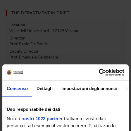
THE DEPARTMENT IN BRIEF
Location
Viale dell'Università 4 - 37129 Verona
Director
Prof. Paolo De Paolis
Deputy Director
Prof. Emanuela Gamberoni
RESEARCH AREAS
STUDY COURSES
Consenso
Dettagli
Impostazioni degli annunci
In
PHD PROGRAMMES
Uso responsabile dei dati
Noi e
i nostri 1022 partner
trattiamo i vostri dati
personali, ad esempio il vostro numero IP, utilizzando