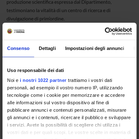
produzione scientifica espressa dal Dipartimento,
testimoniano la vitalità di un centro di ricerca e di
divulgazione di prim’ordine.
Consenso
Dettagli
Impostazioni degli annunci
In
IL DIPARTIMENTO IN CIFRE
Uso responsabile dei dati
Persone del Dipartimento suddivise per aree di ricerca.
Noi e
i nostri 1022 partner
trattiamo i vostri dati
Anno di riferimento:
2025.
personali, ad esempio il vostro numero IP, utilizzando
tecnologie come i cookie per memorizzare e accedere
alle informazioni sul vostro dispositivo al fine di
pubblicare annunci e contenuti personalizzati, misurare
Persone con competenze nell'area
gli annunci e i contenuti, ricercare il pubblico e sviluppare
i servizi. Avete la possibilità di scegliere chi utilizza i
Archeol…
Discipline
vostri dati e per quali scopi. Le vostre scelte in materia di
dello Sp…