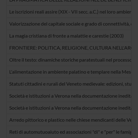
Le iscrizioni reali assire (XIX - VII secc. a.C.) nel loro ambien
Valorizzazione del capitale sociale e grado di connettività, den
La magia cristiana di fronte a malattie e carestie (2003)
FRONTIERE: POLITICA, RELIGIONE, CULTURA NELL'ARCO
Oltre il testo: dinamiche storiche paratestuali nel processo t
L'alimentazione in ambiente palatino e templare nella Mesopo
Statuti cittadini e rurali del Veneto medievale: edizioni, studi,
Società e istituzioni a Verona nella documentazione inedita d
Società e istituzioni a Verona nella documentazione inedita d
Arredo pittorico e plastico nelle chiese mendicanti delle Venez
Reti di automutuoaiuto ed associazioni "di" e "per" le famiglie