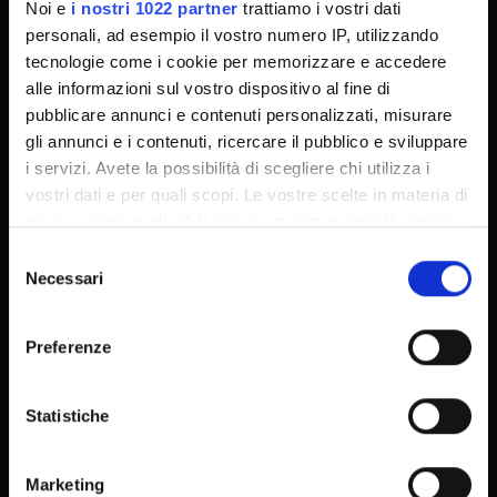
Noi e
i nostri 1022 partner
trattiamo i vostri dati
personali, ad esempio il vostro numero IP, utilizzando
tecnologie come i cookie per memorizzare e accedere
Segui su
alle informazioni sul vostro dispositivo al fine di
pubblicare annunci e contenuti personalizzati, misurare
gli annunci e i contenuti, ricercare il pubblico e sviluppare
i servizi. Avete la possibilità di scegliere chi utilizza i
vostri dati e per quali scopi. Le vostre scelte in materia di
privacy sono applicabili solo su questa proprietà digitale
in cui avete effettuato le vostre scelte. È possibile
Selezione
modificare o revocare il proprio consenso in qualsiasi
Necessari
del
momento dalla Dichiarazione sui cookie o facendo clic
consenso
sull'icona di attivazione della privacy.
Preferenze
Con il tuo consenso, vorremmo anche:
raccogliere informazioni sulla tua posizione
Statistiche
geografica, con un'approssimazione di qualche
© 2026 | Università degli studi di
metro,
Verona
Marketing
Identificare il tuo dispositivo, scansionandolo