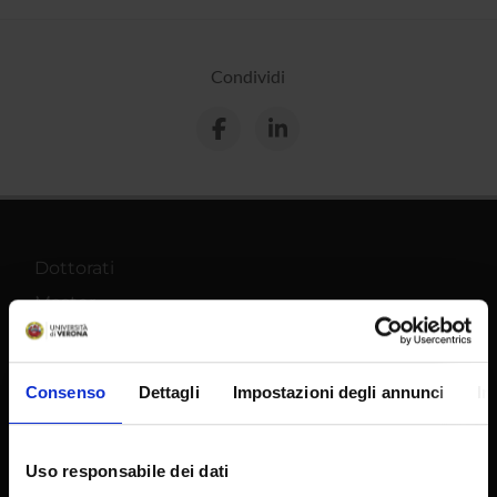
Condividi
Dottorati
Master
Contatti e mappa
Supporto tecnico
Consenso
Dettagli
Impostazioni degli annunci
In
Area Amministrativa
MyUnivr
Uso responsabile dei dati
Privacy policy