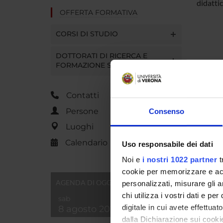
didattic
OFFERTA FORMATIVA
CORSI DI STUDIO
DOTTORATI DI RICERCA E
FORMAZIONE SUPERIORE
Contatti
Persone
Consenso
Luoghi
Calendario
Uso responsabile dei dati
Noi e
i nostri 1022 partner
t
cookie per memorizzare e acce
AGENDA DI OGGI
personalizzati, misurare gli an
chi utilizza i vostri dati e pe
sab
digitale in cui avete effettua
8 agosto 2026
dalla Dichiarazione sui cookie