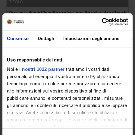
TITOLO
Presentazione: L’inedita professionalità del teatro di società 
Un poeta di compagnia "sui generis". L'attività teatrale di Fr
Recitazione naturale e interpreti femminili nel Teatro di soci
Consenso
Dettagli
Impostazioni degli annunci
In
Journalism and Theatre in the Age of Enlightenment: Elisabet
Osservazioni critiche di Francesco Albergati Capacelli sul teat
Uso responsabile dei dati
Noi e
i nostri 1022 partner
trattiamo i vostri dati
Premessa
personali, ad esempio il vostro numero IP, utilizzando
Teatro a Bologna tra villeggiatura e accademie: questioni di pr
tecnologie come i cookie per memorizzare e accedere
alle informazioni sul vostro dispositivo al fine di
Teatro e carteggi nel Sei-Settecento: da Aurelio Amalteo a Me
pubblicare annunci e contenuti personalizzati, misurare
gli annunci e i contenuti, ricercare il pubblico e sviluppare
Carlo Coralli: dalle scene filodrammatiche alla Comédie Itali
i servizi. Avete la possibilità di scegliere chi utilizza i
La professionalità rappresentativa nel “théâtre de société” di
vostri dati e per quali scopi. Le vostre scelte in materia di
privacy sono applicabili solo su questa proprietà digitale
Teoria e prassi tragica di Saverio Bettinelli: corollari veronesi
in cui avete effettuato le vostre scelte. È possibile