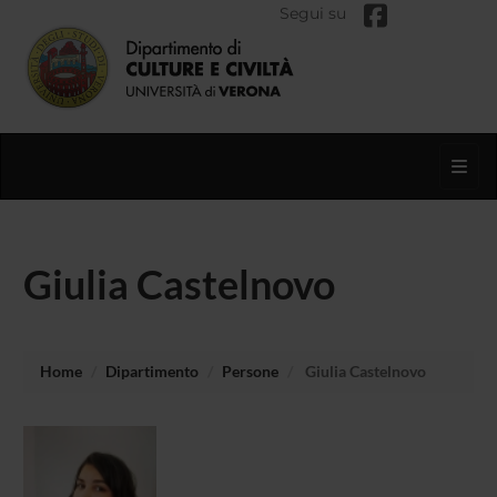
Segui su
Toggl
Giulia Castelnovo
Home
Dipartimento
Persone
Giulia Castelnovo