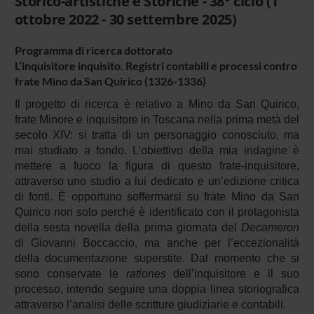
Storico-artistiche e Storiche - 38° ciclo (1
ottobre 2022 - 30 settembre 2025)
Programma di ricerca dottorato
L’inquisitore inquisito. Registri contabili e processi contro
frate Mino da San Quirico (1326-1336)
Il progetto di ricerca è relativo a Mino da San Quirico,
frate Minore e inquisitore in Toscana nella prima metà del
secolo XIV: si tratta di un personaggio conosciuto, ma
mai studiato a fondo. L’obiettivo della mia indagine è
mettere a fuoco la figura di questo frate-inquisitore,
attraverso uno studio a lui dedicato e un’edizione critica
di fonti. È opportuno soffermarsi su frate Mino da San
Quirico non solo perché è identificato con il protagonista
della sesta novella della prima giornata del
Decameron
di Giovanni Boccaccio, ma anche per l’eccezionalità
della documentazione superstite. Dal momento che si
sono conservate le
rationes
dell’inquisitore e il suo
processo, intendo seguire una doppia linea storiografica
attraverso l’analisi delle scritture giudiziarie e contabili.