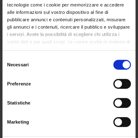
tecnologie come i cookie per memorizzare e accedere
DIDATTICA
0
alle informazioni sul vostro dispositivo al fine di
pubblicare annunci e contenuti personalizzati, misurare
TERZA MISSIONE
gli annunci e i contenuti, ricercare il pubblico e sviluppare
i servizi. Avete la possibilità di scegliere chi utilizza i
RICERCA
vostri dati e per quali scopi. Le vostre scelte in materia di
PROGETTI
privacy sono applicabili solo su questa proprietà digitale
in cui avete effettuato le vostre scelte. È possibile
Selezione
PUBBLICAZIONI
modificare o revocare il proprio consenso in qualsiasi
Necessari
del
momento dalla Dichiarazione sui cookie o facendo clic
consenso
INCARICHI
sull'icona di attivazione della privacy.
Preferenze
Con il tuo consenso, vorremmo anche:
raccogliere informazioni sulla tua posizione
Statistiche
ORGANIZZAZIONE
geografica, con un'approssimazione di qualche
metro,
Marketing
GOVERNANCE
Identificare il tuo dispositivo, scansionandolo
attivamente alla ricerca di caratteristiche specifiche
COMMISSIONI