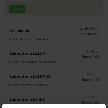
search
Interrato° Floor
Archeolab
Room: S.02
Block: Palazzo di Lettere
2° Floor
Laboratorio La.Li.A.
Room: 2.05
Block: Polo Didattico Zanotto
3° Floor
Laboratorio LANIAC1
Room: 3.13
Block: Palazzo di Lettere
3° Floor
Laboratorio LATEC
Room: 3.05
Block: Palazzo di Lettere