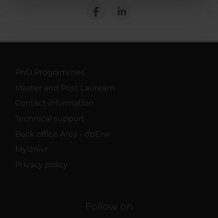
nostri partner che si occupano di analisi dei dati web,
pubblicità e social media, i quali potrebbero combinarle
con altre informazioni che hai fornito loro o che hanno
raccolto dal tuo utilizzo dei loro servizi.
PhD Programmes
Master and Post Lauream
Contact information
Technical support
Back office Area - dbErw
MyUnivr
Privacy policy
Follow on