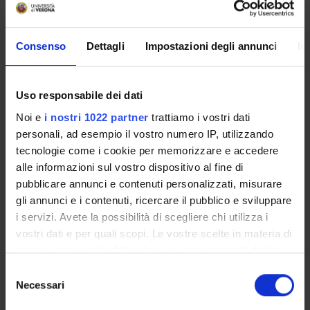
XXX1
Consenso
Dettagli
Impostazioni degli annunci
In
Block: Palazzo di Lettere
Uso responsabile dei dati
Noi e
i nostri 1022 partner
trattiamo i vostri dati
personali, ad esempio il vostro numero IP, utilizzando
ORGANISATION
tecnologie come i cookie per memorizzare e accedere
alle informazioni sul vostro dispositivo al fine di
GOVERNANCE
pubblicare annunci e contenuti personalizzati, misurare
gli annunci e i contenuti, ricercare il pubblico e sviluppare
COMMITTEES
i servizi. Avete la possibilità di scegliere chi utilizza i
vostri dati e per quali scopi. Le vostre scelte in materia di
DEPARTMENT ADMINISTRATION OFFICES
privacy sono applicabili solo su questa proprietà digitale
STUDENT ADMINISTRATION OFFICES
in cui avete effettuato le vostre scelte. È possibile
Selezione
modificare o revocare il proprio consenso in qualsiasi
Necessari
del
DEPARTMENT FACILITIES
momento dalla Dichiarazione sui cookie o facendo clic
consenso