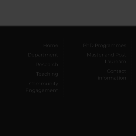
Home
PhD Programmes
Department
Master and Post
Lauream
Research
Contact
Teaching
information
Community
Engagement