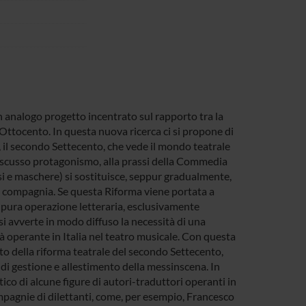
 analogo progetto incentrato sul rapporto tra la
o Ottocento. In questa nuova ricerca ci si propone di
, il secondo Settecento, che vede il mondo teatrale
discusso protagonismo, alla prassi della Commedia
issi e maschere) si sostituisce, seppur gradualmente,
la compagnia. Se questa Riforma viene portata a
 pura operazione letteraria, esclusivamente
, si avverte in modo diffuso la necessità di una
à operante in Italia nel teatro musicale. Con questa
nto della riforma teatrale del secondo Settecento,
 di gestione e allestimento della messinscena. In
tico di alcune figure di autori-traduttori operanti in
mpagnie di dilettanti, come, per esempio, Francesco