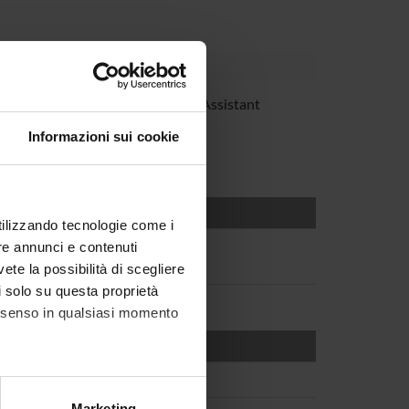
otti
Teaching Assistant
Informazioni sui cookie
utilizzando tecnologie come i
re annunci e contenuti
vete la possibilità di scegliere
li solo su questa proprietà
consenso in qualsiasi momento
alche metro,
Marketing