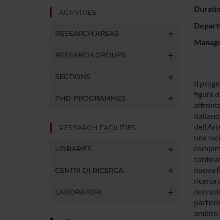
Durati
ACTIVITIES
Depart
RESEARCH AREAS
Manager
RESEARCH GROUPS
SECTIONS
Il prog
figura d
PHD PROGRAMMES
affront
italian
dell’Art
RESEARCH FACILITIES
una rec
compime
LIBRARIES
confinat
nuova fi
CENTRI DI RICERCA
ricerca 
non solo
LABORATORI
particol
ambito 