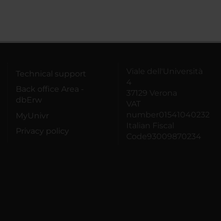
Viale dell'Università
Technical support
4
Back office Area -
37129 Verona
dbErw
VAT
number01541040232
MyUnivr
Italian Fiscal
Privacy policy
Code93009870234