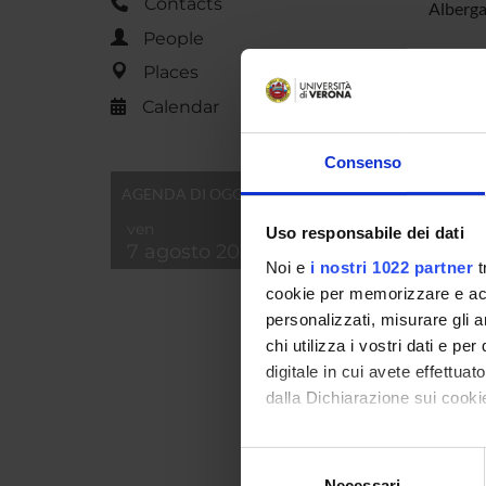
Contacts
Alberga
People
Places
PROJ
Calendar
Simona
Consenso
Andrea
AGENDA DI OGGI
ven
Uso responsabile dei dati
7 agosto 2026
RESEA
Noi e
i nostri 1022 partner
t
Discip
cookie per memorizzare e acce
Visual
personalizzati, misurare gli an
chi utilizza i vostri dati e pe
digitale in cui avete effettua
dalla Dichiarazione sui cookie
SECTI
Con il tuo consenso, vorrem
Arti e
Selezione
raccogliere informazi
Necessari
del