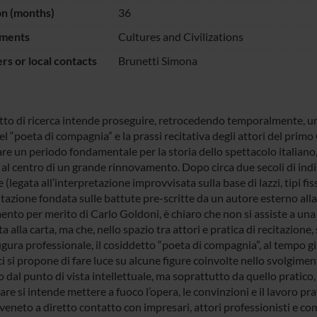
on (months)
36
ments
Cultures and Civilizations
s or local contacts
Brunetti Simona
etto di ricerca intende proseguire, retrocedendo temporalmente, un
el “poeta di compagnia” e la prassi recitativa degli attori del prim
are un periodo fondamentale per la storia dello spettacolo italiano
o al centro di un grande rinnovamento. Dopo circa due secoli di in
e (legata all’interpretazione improvvisata sulla base di lazzi, tipi f
itazione fondata sulle battute pre-scritte da un autore esterno al
nto per merito di Carlo Goldoni, è chiaro che non si assiste a una
a alla carta, ma che, nello spazio tra attori e pratica di recitazione
gura professionale, il cosiddetto “poeta di compagnia”, al tempo gi
ci si propone di fare luce su alcune figure coinvolte nello svolgime
 dal punto di vista intellettuale, ma soprattutto da quello pratico,
are si intende mettere a fuoco l’opera, le convinzioni e il lavoro pra
veneto a diretto contatto con impresari, attori professionisti e co