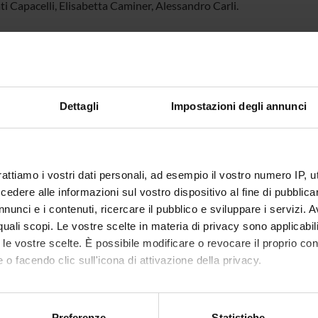
ti Capacelli, Elisabetta Caminer, Alessandro Carli.
ECT PARTICIPANTS
 Brunetti
Associate Professor
Elena Zil
Dettagli
Impostazioni degli annunci
 Capuzzo
RCH AREAS INVOLVED IN THE PROJECT
rattiamo i vostri dati personali, ad esempio il vostro numero IP, 
line dello Spettacolo
dere alle informazioni sul vostro dispositivo al fine di pubblica
 and performing arts, design, arts-based research
nunci e i contenuti, ricercare il pubblico e sviluppare i servizi. A
r quali scopi. Le vostre scelte in materia di privacy sono applicabi
to le vostre scelte. È possibile modificare o revocare il proprio 
 o facendo clic sull'icona di attivazione della privacy.
ONS
mo anche:
 Geografie
oni sulla tua posizione geografica, con un'approssimazione di qu
Preferenze
Statistiche