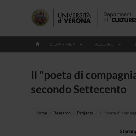
DEPARTMENT
RESEARCH
T
Il "poeta di compagnia"
secondo Settecento
Home
Research
Projects
Il "poeta di compagn
Startin