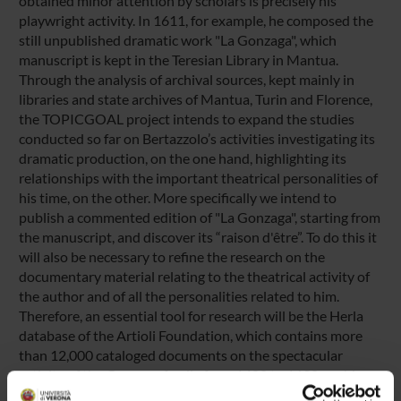
obtained minor attention by scholars is precisely his
playwright activity. In 1611, for example, he composed the
still unpublished dramatic work "La Gonzaga", which
manuscript is kept in the Teresian Library in Mantua.
Through the analysis of archival sources, kept mainly in
libraries and state archives of Mantua, Turin and Florence,
the TOPICGOAL project intends to expand the studies
conducted so far on Bertazzolo’s activities investigating its
dramatic production, on the one hand, highlighting its
relationships with the important theatrical personalities of
his time, on the other. More specifically we intend to
publish a commented edition of "La Gonzaga", starting from
the manuscript, and discover its “raison d'être”. To do this it
will also be necessary to refine the research on the
documentary material relating to the theatrical activity of
the author and of all the personalities related to him.
Therefore, an essential tool for research will be the Herla
database of the Artioli Foundation, which contains more
than 12,000 cataloged documents on the spectacular
activity of the Gonzaga family from 1480 to 1630; archive
in which new data relating to the documents found during