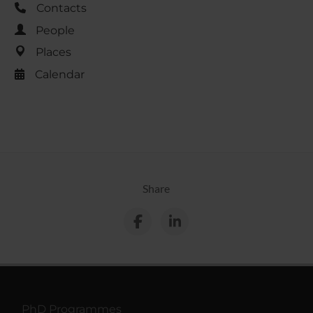
Contacts
People
Places
Calendar
Share
PhD Programmes