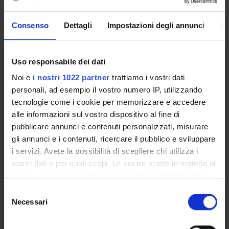
the search will also flow.
Consenso
Dettagli
Impostazioni degli annunci
In
SPONSORS:
Funds:
assigned and managed by the department
Uso responsabile dei dati
Noi e
i nostri 1022 partner
trattiamo i vostri dati
personali, ad esempio il vostro numero IP, utilizzando
tecnologie come i cookie per memorizzare e accedere
PROJECT PARTICIPANTS
alle informazioni sul vostro dispositivo al fine di
Simona Brunetti
pubblicare annunci e contenuti personalizzati, misurare
Associate Professor
gli annunci e i contenuti, ricercare il pubblico e sviluppare
i servizi. Avete la possibilità di scegliere chi utilizza i
Leonardo Mancini
vostri dati e per quali scopi. Le vostre scelte in materia di
privacy sono applicabili solo su questa proprietà digitale
in cui avete effettuato le vostre scelte. È possibile
Selezione
modificare o revocare il proprio consenso in qualsiasi
Necessari
COLLABORATORI ESTERNI
del
momento dalla Dichiarazione sui cookie o facendo clic
consenso
Federica Veratelli
sull'icona di attivazione della privacy.