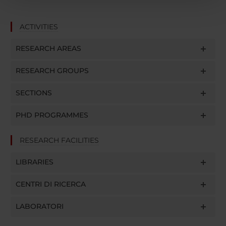
pubblicità e social media, i quali potrebbero combinarle
con altre informazioni che hai fornito loro o che hanno
ACTIVITIES
raccolto dal tuo utilizzo dei loro servizi.
RESEARCH AREAS
RESEARCH GROUPS
SECTIONS
PHD PROGRAMMES
RESEARCH FACILITIES
LIBRARIES
CENTRI DI RICERCA
LABORATORI