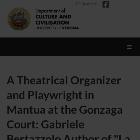
Follow on
Toggl
A Theatrical Organizer
and Playwright in
Mantua at the Gonzaga
Court: Gabriele
Bertazzolo Author of "La