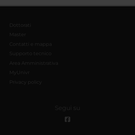
Dottorati
Master
Contatti e mappa
Supporto tecnico
Area Amministrativa
MyUnivr
Privacy policy
Segui su