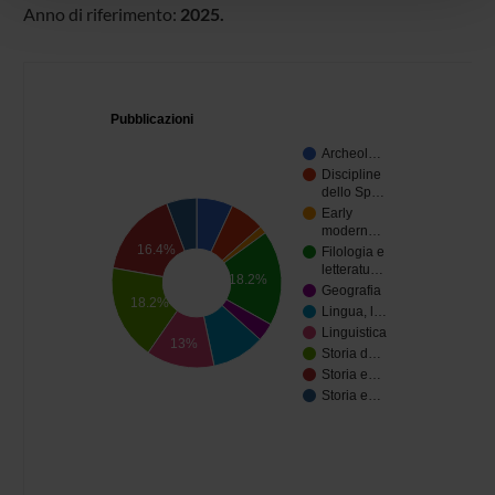
pubblicità e social media, i quali potrebbero combinarle
Anno di riferimento:
2025.
con altre informazioni che hai fornito loro o che hanno
raccolto dal tuo utilizzo dei loro servizi.
Pubblicazioni
Archeol…
Discipline
dello Sp…
Early
modern…
16.4%
Filologia e
letteratu…
18.2%
Geografia
18.2%
Lingua, l…
Linguistica
13%
Storia d…
Storia e…
Storia e…