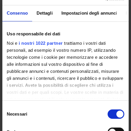
promuovendo soprattutto la
ricerca di base
, che
costituisce una risorsa importante sia per il continuo
Consenso
Dettagli
Impostazioni degli annunci
In
aggiornamento dei propri Corsi di Studio sia per il
trasferimento dei suoi risultati nelle realtà culturali del
Uso responsabile dei dati
territorio, veronese e non.
Noi e
i nostri 1022 partner
trattiamo i vostri dati
personali, ad esempio il vostro numero IP, utilizzando
tecnologie come i cookie per memorizzare e accedere
alle informazioni sul vostro dispositivo al fine di
IL DIPARTIMENTO IN BREVE
pubblicare annunci e contenuti personalizzati, misurare
gli annunci e i contenuti, ricercare il pubblico e sviluppare
Sede
i servizi. Avete la possibilità di scegliere chi utilizza i
Viale dell'Università 4 - 37129 Verona
vostri dati e per quali scopi. Le vostre scelte in materia di
Direttore
Prof. Paolo De Paolis
privacy sono applicabili solo su questa proprietà digitale
Direttrice Vicario
in cui avete effettuato le vostre scelte. È possibile
Selezione
Prof. Emanuela Gamberoni
modificare o revocare il proprio consenso in qualsiasi
Necessari
del
momento dalla Dichiarazione sui cookie o facendo clic
consenso
sull'icona di attivazione della privacy.
AREE DI RICERCA