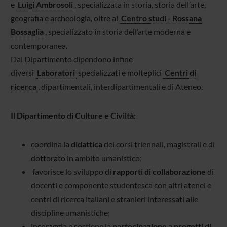
e
Luigi Ambrosoli
, specializzata in storia, storia dell’arte,
geografia e archeologia, oltre al
Centro studi - Rossana
Bossaglia
, specializzato in storia dell’arte moderna e
contemporanea.
Dal Dipartimento dipendono infine
diversi
Laboratori
specializzati e molteplici
Centri di
ricerca
, dipartimentali, interdipartimentali e di Ateneo.
Il Dipartimento di Culture e Civiltà:
coordina la
didattica
dei corsi triennali, magistrali e di
dottorato in ambito umanistico;
favorisce lo sviluppo di
rapporti di collaborazione
di
docenti e componente studentesca con altri atenei e
centri di ricerca italiani e stranieri interessati alle
discipline umanistiche;
incoraggia e sostiene la
partecipazione a progetti di