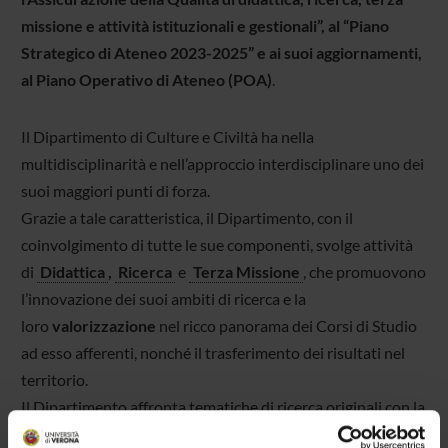
missione e attività istituzionali e gestionali”, al “Piano
Strategico di Ateneo 2023-2025” e ai suoi aggiornamenti,
al Piano Operativo di Ateneo (POA)
.
Il Dipartimento di Culture e Civiltà ha nella
multidisciplinarità e nell’approccio interdisciplinare uno dei
suoi maggiori punti di forza.
Grazie a tale caratteristica, il Dipartimento, con il
coinvolgimento di tutte le sue componenti, svolge attività
di
Didattica
,
Ricerca
e
Terza Missione
, che promuovono
l’innovazione dei suoi ambiti di ricerca e la
loro
valorizzazione
nel ricco panorama dei Corsi di Studio
ad esso afferenti, nonché il trasferimento dei risultati nel
territorio.
Il Dipartimento affronta tematiche di ricerca originali con la
capacità di attrarre fondi nazionali e internazionali,