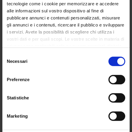
tecnologie come i cookie per memorizzare e accedere
UFFICI E STRUTTURE DI SERVIZIO
alle informazioni sul vostro dispositivo al fine di
pubblicare annunci e contenuti personalizzati, misurare
SERVIZI DI SEGRETERIA STUDENTI
gli annunci e i contenuti, ricercare il pubblico e sviluppare
i servizi. Avete la possibilità di scegliere chi utilizza i
STRUTTURE DEL DIPARTIMENTO
vostri dati e per quali scopi. Le vostre scelte in materia di
privacy sono applicabili solo su questa proprietà digitale
BIBLIOTECHE
in cui avete effettuato le vostre scelte. È possibile
Selezione
modificare o revocare il proprio consenso in qualsiasi
Necessari
del
CENTRI
momento dalla Dichiarazione sui cookie o facendo clic
consenso
sull'icona di attivazione della privacy.
LABORATORI
Preferenze
Con il tuo consenso, vorremmo anche:
Contatti
raccogliere informazioni sulla tua posizione
Statistiche
Persone
geografica, con un'approssimazione di qualche
Luoghi
metro,
Marketing
Identificare il tuo dispositivo, scansionandolo
Calendario
attivamente alla ricerca di caratteristiche specifiche