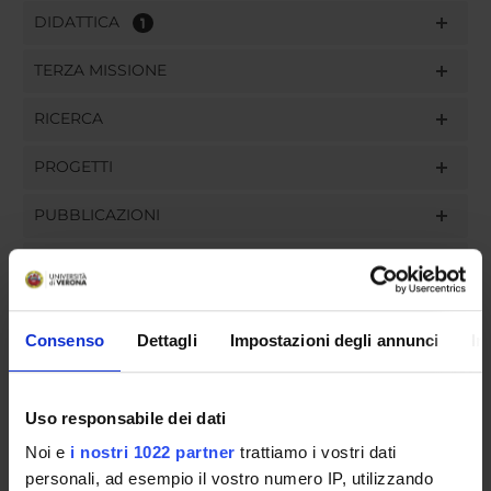
DIDATTICA
1
TERZA MISSIONE
RICERCA
PROGETTI
PUBBLICAZIONI
INCARICHI
Consenso
Dettagli
Impostazioni degli annunci
In
ORGANIZZAZIONE
Uso responsabile dei dati
GOVERNANCE
Noi e
i nostri 1022 partner
trattiamo i vostri dati
COMMISSIONI
personali, ad esempio il vostro numero IP, utilizzando