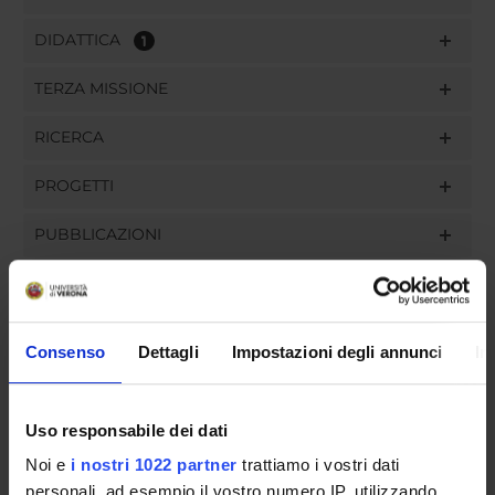
DIDATTICA
1
TERZA MISSIONE
RICERCA
PROGETTI
PUBBLICAZIONI
INCARICHI
Consenso
Dettagli
Impostazioni degli annunci
In
ORGANIZZAZIONE
Uso responsabile dei dati
GOVERNANCE
Noi e
i nostri 1022 partner
trattiamo i vostri dati
personali, ad esempio il vostro numero IP, utilizzando