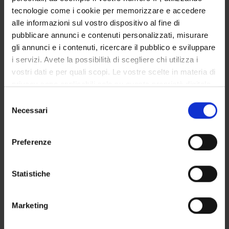
COMMISSIONI
tecnologie come i cookie per memorizzare e accedere
alle informazioni sul vostro dispositivo al fine di
UFFICI E STRUTTURE DI SERVIZIO
pubblicare annunci e contenuti personalizzati, misurare
SERVIZI DI SEGRETERIA STUDENTI
gli annunci e i contenuti, ricercare il pubblico e sviluppare
i servizi. Avete la possibilità di scegliere chi utilizza i
vostri dati e per quali scopi. Le vostre scelte in materia di
STRUTTURE DEL DIPARTIMENTO
privacy sono applicabili solo su questa proprietà digitale
BIBLIOTECHE
in cui avete effettuato le vostre scelte. È possibile
Selezione
modificare o revocare il proprio consenso in qualsiasi
Necessari
del
CENTRI
momento dalla Dichiarazione sui cookie o facendo clic
consenso
sull'icona di attivazione della privacy.
LABORATORI
Preferenze
Con il tuo consenso, vorremmo anche:
Contatti
raccogliere informazioni sulla tua posizione
Statistiche
Persone
geografica, con un'approssimazione di qualche
metro,
Luoghi
Marketing
Identificare il tuo dispositivo, scansionandolo
Calendario
attivamente alla ricerca di caratteristiche specifiche