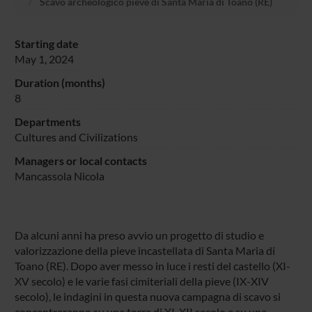
Scavo archeologico pieve di Santa Maria di Toano (RE)
Starting date
May 1, 2024
Duration (months)
8
Departments
Cultures and Civilizations
Managers or local contacts
Mancassola Nicola
Da alcuni anni ha preso avvio un progetto di studio e
valorizzazione della pieve incastellata di Santa Maria di
Toano (RE). Dopo aver messo in luce i resti del castello (XI-
XV secolo) e le varie fasi cimiteriali della pieve (IX-XIV
secolo), le indagini in questa nuova campagna di scavo si
concentreranno su una torre di XI-XII secolo e su una