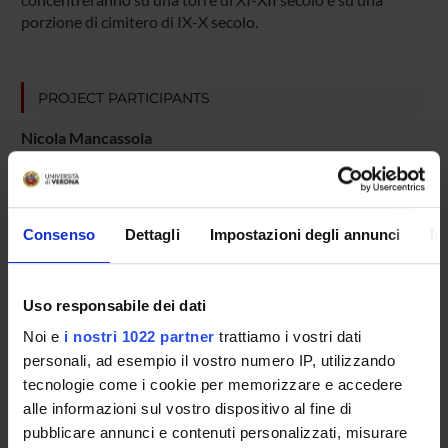
porzione di cimitero di IX-X secolo.
PROJECT PARTICIPANTS
Nicola Mancassola
Temporary Professor
Consenso
Dettagli
Impostazioni degli annunci
In
RESEARCH AREAS INVOLVED IN THE PROJECT
Archeologia del mondo antico e medievale
Archaeology, archaeometry, landscape archaeology
Uso responsabile dei dati
Noi e
i nostri 1022 partner
trattiamo i vostri dati
personali, ad esempio il vostro numero IP, utilizzando
SECTIONS
tecnologie come i cookie per memorizzare e accedere
alle informazioni sul vostro dispositivo al fine di
Scienze dell'antichità
pubblicare annunci e contenuti personalizzati, misurare