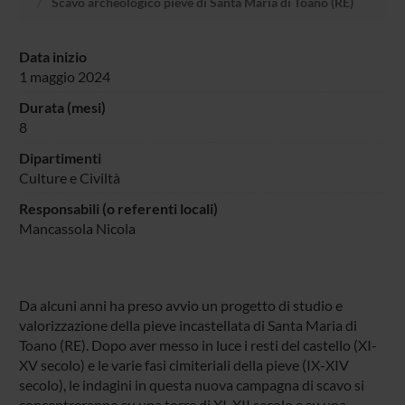
Scavo archeologico pieve di Santa Maria di Toano (RE)
Data inizio
1 maggio 2024
Durata (mesi)
8
Dipartimenti
Culture e Civiltà
Responsabili (o referenti locali)
Mancassola Nicola
Da alcuni anni ha preso avvio un progetto di studio e
valorizzazione della pieve incastellata di Santa Maria di
Toano (RE). Dopo aver messo in luce i resti del castello (XI-
XV secolo) e le varie fasi cimiteriali della pieve (IX-XIV
secolo), le indagini in questa nuova campagna di scavo si
concentreranno su una torre di XI-XII secolo e su una