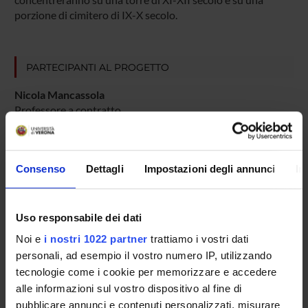
porzione di cimitero di IX-X secolo.
PARTECIPANTI AL PROGETTO
Nicola Mancassola
Professore a contratto
AREE DI RICERCA COINVOLTE DAL PROGETTO
Consenso
Dettagli
Impostazioni degli annunci
In
Archeologia del mondo antico e medievale
Archaeology, archaeometry, landscape archaeology
Uso responsabile dei dati
Noi e
i nostri 1022 partner
trattiamo i vostri dati
personali, ad esempio il vostro numero IP, utilizzando
SEZIONI
tecnologie come i cookie per memorizzare e accedere
Scienze dell'antichità
alle informazioni sul vostro dispositivo al fine di
pubblicare annunci e contenuti personalizzati, misurare