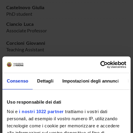
Castelnovo Giulia
PhD student
Ciancio Luca
Associate Professor
Corcioni Giovanni
Teaching Assistant
Formiga Federica
Associate Professor
Garbellotti Marina
Consenso
Dettagli
Impostazioni degli annunci
In
Associate Professor
Paini Anna Maria
Associate Professor
Uso responsabile dei dati
Romagnani Gian Paolo
Noi e
i nostri 1022 partner
trattiamo i vostri dati
Full Professor
personali, ad esempio il vostro numero IP, utilizzando
tecnologie come i cookie per memorizzare e accedere
Rossi Mariaclara
Associate Professor
alle informazioni sul vostro dispositivo al fine di