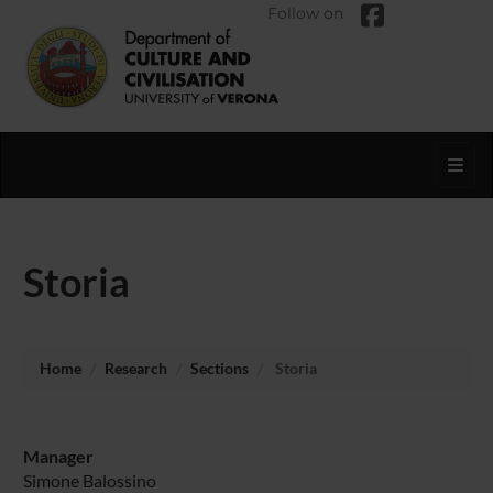
Follow on
Toggl
Storia
Home
Research
Sections
Storia
Manager
Simone Balossino