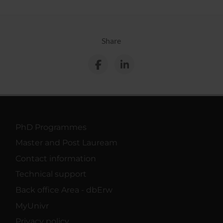
Share
PhD Programmes
Master and Post Lauream
Contact information
Technical support
Back office Area - dbErw
MyUnivr
Privacy policy