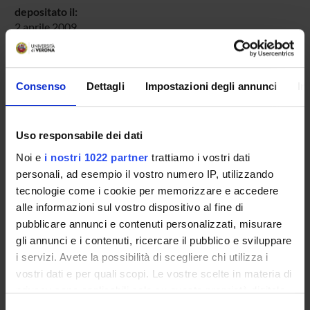
depositato il:
2 aprile 2009
ultima modifica:
1 novembre 2022
Consenso
Dettagli
Impostazioni degli annunci
In
Citazione bibliografica:
Olivato, Loredana
,
Bartolomeo Giuliari, Raguaglio della
fabbrica del palazzo Giuliari a s. Paolo di Campo Marzio dal
1779 fino al 1791
Palazzo Giuliari a Verona
,
L. Olivato,
Uso responsabile dei dati
G.M. Varanini
,
Cierre
,
2009
,
pp. 134-140
Noi e
i nostri 1022 partner
trattiamo i vostri dati
personali, ad esempio il vostro numero IP, utilizzando
Consulta la scheda completa presente nel
repository
tecnologie come i cookie per memorizzare e accedere
istituzionale della Ricerca di Ateneo
alle informazioni sul vostro dispositivo al fine di
pubblicare annunci e contenuti personalizzati, misurare
PROGETTI COLLEGATI
gli annunci e i contenuti, ricercare il pubblico e sviluppare
i servizi. Avete la possibilità di scegliere chi utilizza i
TITOLO
vostri dati e per quali scopi. Le vostre scelte in materia di
Progetti architettonici e pittura celebrativa: iconografia e c
privacy sono applicabili solo su questa proprietà digitale
in cui avete effettuato le vostre scelte. È possibile