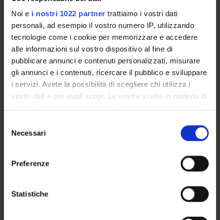
interessato a conoscere e partecipare a ricerca in modo
Noi e
i nostri 1022 partner
trattiamo i vostri dati
personali, ad esempio il vostro numero IP, utilizzando
consapevole (citizen science).
tecnologie come i cookie per memorizzare e accedere
alle informazioni sul vostro dispositivo al fine di
Fra il personale del centro vi sono anche membri dello
pubblicare annunci e contenuti personalizzati, misurare
Studienkreis Geschichte der Sprachwissenschaft,
gli annunci e i contenuti, ricercare il pubblico e sviluppare
coordinamento che organizza annualmente convegni e
i servizi. Avete la possibilità di scegliere chi utilizza i
vostri dati e per quali scopi. Le vostre scelte in materia di
ha anche un organo di stampa (
Beiträge zur Geschichte
privacy sono applicabili solo su questa proprietà digitale
der Sprachwissenschaft
, rivista di fascia A) presso
in cui avete effettuato le vostre scelte. È possibile
Selezione
l’editore Nodus di Münster.
modificare o revocare il proprio consenso in qualsiasi
Necessari
del
momento dalla Dichiarazione sui cookie o facendo clic
consenso
sull'icona di attivazione della privacy.
Preferenze
Con il tuo consenso, vorremmo anche:
DETTAGLI
raccogliere informazioni sulla tua posizione
Statistiche
geografica, con un'approssimazione di qualche
Manager
metro,