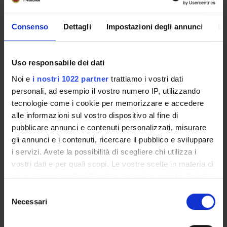
ASSIGNMENTS
Consenso
Dettagli
Impostazioni degli annunci
In
ORGANISATION
Uso responsabile dei dati
Noi e
i nostri 1022 partner
trattiamo i vostri dati
GOVERNANCE
personali, ad esempio il vostro numero IP, utilizzando
tecnologie come i cookie per memorizzare e accedere
COMMITTEES
alle informazioni sul vostro dispositivo al fine di
DEPARTMENT ADMINISTRATION OFFICES
pubblicare annunci e contenuti personalizzati, misurare
gli annunci e i contenuti, ricercare il pubblico e sviluppare
STUDENT ADMINISTRATION OFFICES
i servizi. Avete la possibilità di scegliere chi utilizza i
vostri dati e per quali scopi. Le vostre scelte in materia di
DEPARTMENT FACILITIES
privacy sono applicabili solo su questa proprietà digitale
in cui avete effettuato le vostre scelte. È possibile
Selezione
LIBRARIES
modificare o revocare il proprio consenso in qualsiasi
Necessari
del
momento dalla Dichiarazione sui cookie o facendo clic
consenso
CENTRI
sull'icona di attivazione della privacy.