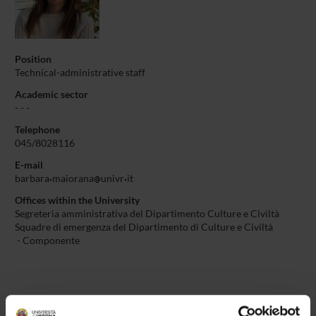
Position
Technical-administrative staff
Academic sector
- - -
Telephone
045/8028116
E-mail
barbara
maiorana
univr
it
Offices within the University
Segreteria amministrativa del Dipartimento Culture e Civiltà
Squadre di emergenza del Dipartimento di Culture e Civiltà
- Componente