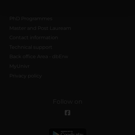
pubblicità e social media, i quali potrebbero combinarle
con altre informazioni che hai fornito loro o che hanno
raccolto dal tuo utilizzo dei loro servizi.
PhD Programmes
Master and Post Lauream
Contact information
Technical support
Back office Area - dbErw
MyUnivr
Privacy policy
Follow on