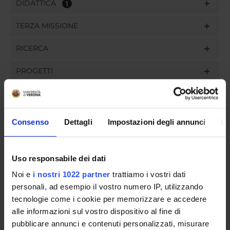
DIDATTICA
1
TERZA MISSIONE
RICERCA
PROGETTI
INCARICHI
Consenso
Dettagli
Impostazioni degli annunci
In
ORGANIZZAZIONE
Uso responsabile dei dati
GOVERNANCE
Noi e
i nostri 1022 partner
trattiamo i vostri dati
personali, ad esempio il vostro numero IP, utilizzando
COMMISSIONI
tecnologie come i cookie per memorizzare e accedere
alle informazioni sul vostro dispositivo al fine di
UFFICI E STRUTTURE DI SERVIZIO
pubblicare annunci e contenuti personalizzati, misurare