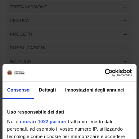
TERZA MISSIONE
RICERCA
PROGETTI
PUBBLICAZIONI
INCARICHI
Consenso
Dettagli
Impostazioni degli annunci
In
ORGANIZZAZIONE
GOVERNANCE
Uso responsabile dei dati
Noi e
i nostri 1022 partner
trattiamo i vostri dati
COMMISSIONI
personali, ad esempio il vostro numero IP, utilizzando
UFFICI E STRUTTURE DI SERVIZIO
tecnologie come i cookie per memorizzare e accedere