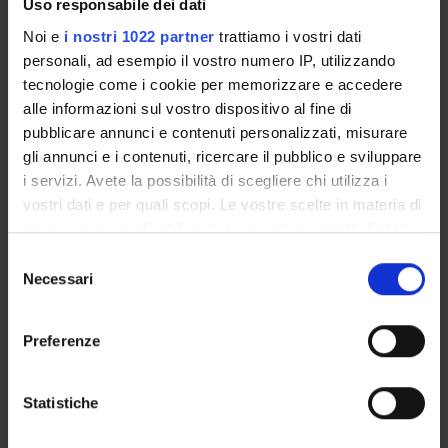
Uso responsabile dei dati
Noi e
i nostri 1022 partner
trattiamo i vostri dati
personali, ad esempio il vostro numero IP, utilizzando
ORGANISATION
tecnologie come i cookie per memorizzare e accedere
alle informazioni sul vostro dispositivo al fine di
GOVERNANCE
pubblicare annunci e contenuti personalizzati, misurare
COMMITTEES
gli annunci e i contenuti, ricercare il pubblico e sviluppare
i servizi. Avete la possibilità di scegliere chi utilizza i
DEPARTMENT ADMINISTRATION OFFICES
vostri dati e per quali scopi. Le vostre scelte in materia di
privacy sono applicabili solo su questa proprietà digitale
STUDENT ADMINISTRATION OFFICES
in cui avete effettuato le vostre scelte. È possibile
Selezione
modificare o revocare il proprio consenso in qualsiasi
Necessari
del
DEPARTMENT FACILITIES
momento dalla Dichiarazione sui cookie o facendo clic
consenso
sull'icona di attivazione della privacy.
LIBRARIES
Preferenze
Con il tuo consenso, vorremmo anche:
CENTRI
raccogliere informazioni sulla tua posizione
Statistiche
LABORATORIES AND RESEARCH CENTRES
geografica, con un'approssimazione di qualche