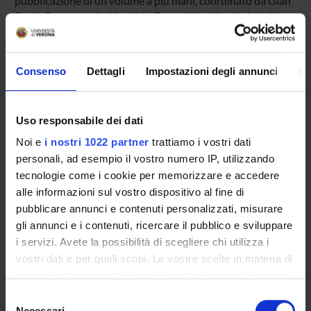
pubblicazione di un volume a più mani, coordinato da Gian
Paolo Romagnani e Maurizio Zangarini, sulla storia della
“Società Letteraria di Verona”, preceduto da un volume di
strumenti dedicato al medesimo argomento, con saggi di
Gian Paolo Romagnani, Ivano Dal Prete, Massimo Zanca. 5.
Consenso
Dettagli
Impostazioni degli annunci
In
si prevede per il 2009 la pubblicazione degli atti del un
convegno, curato da Gian Paolo Romagnani e Stefano
Ferrari, su Illuminismo e protestantesimo, in collaborazione
Uso responsabile dei dati
con l’Accademia Roveretana degli Agiati, la Società italiana
di studi sul XVIII secolo, la Società di studi valdesi.
Noi e
i nostri 1022 partner
trattiamo i vostri dati
personali, ad esempio il vostro numero IP, utilizzando
tecnologie come i cookie per memorizzare e accedere
PARTECIPANTI AL PROGETTO
alle informazioni sul vostro dispositivo al fine di
pubblicare annunci e contenuti personalizzati, misurare
Ivano Dal Prete
gli annunci e i contenuti, ricercare il pubblico e sviluppare
Marina Garbellotti
i servizi. Avete la possibilità di scegliere chi utilizza i
Professore associato
vostri dati e per quali scopi. Le vostre scelte in materia di
privacy sono applicabili solo su questa proprietà digitale
Gian Paolo Romagnani
in cui avete effettuato le vostre scelte. È possibile
Selezione
Professore ordinario
modificare o revocare il proprio consenso in qualsiasi
Necessari