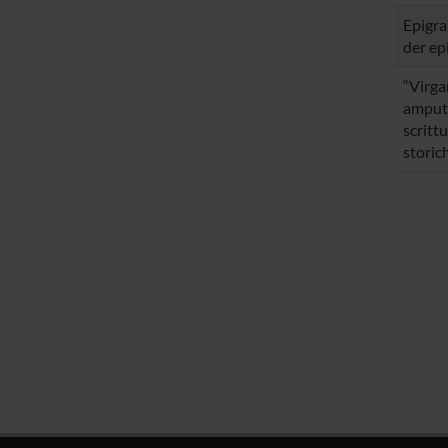
Epigra
der ep
“Virga
amputa
scrittu
storic