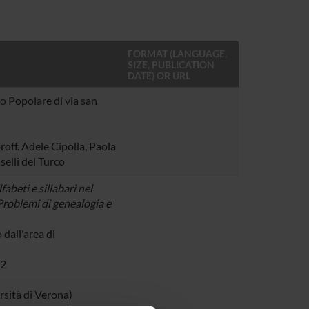
FORMAT (LANGUAGE,
SIZE, PUBLICATION
DATE) OR URL
o Popolare di via san
roff. Adele Cipolla, Paola
selli del Turco
fabeti e sillabari nel
roblemi di genealogia e
dall'area di
12
rsità di Verona)