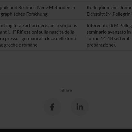
phik und Rechner: Neue Methoden in
Kolloquium am Donner
igraphischen Forschung
Eichstätt (M.Pellegrin
m frugiferae arbori decisam in surculos
Intervento di M.Pellegr
nt […]” Riflessioni sulla nascita della
seminario avanzato in 
ra presso i germani alla luce delle fonti
Torino 14-18 settembr
he greche e romane
preparazione).
Share