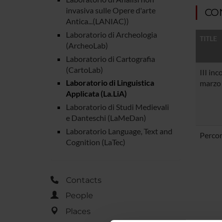
invasiva sulle Opere d'arte
CO
Antica...(LANIAC))
Laboratorio di Archeologia
TITLE
(ArcheoLab)
Laboratorio di Cartografia
(CartoLab)
III inc
Laboratorio di Linguistica
marzo
Applicata (La.LiA)
Laboratorio di Studi Medievali
e Danteschi (LaMeDan)
Laboratorio Language, Text and
Percors
Cognition (LaTec)
Contacts
People
Places