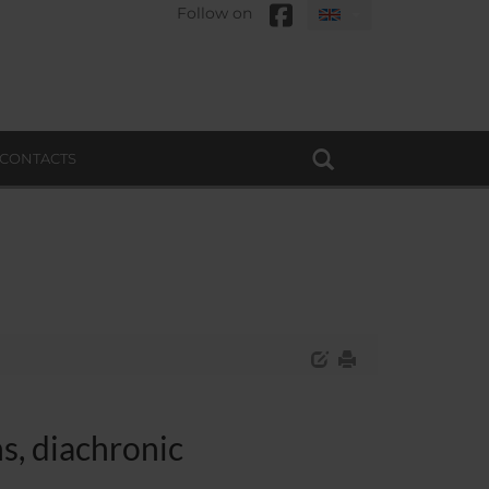
Follow on
CONTACTS
s, diachronic