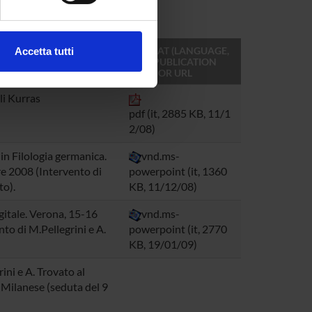
ezione dettagli
. Puoi
FORMAT (LANGUAGE,
Accetta tutti
SIZE, PUBLICATION
l media e per analizzare il
DATE) OR URL
ostri partner che si occupano
li Kurras
azioni che hai fornito loro o
pdf (it, 2885 KB, 11/1
2/08)
in Filologia germanica.
vnd.ms-
e 2008 (Intervento di
powerpoint (it, 1360
to).
KB, 11/12/08)
igitale. Verona, 15-16
vnd.ms-
to di M.Pellegrini e A.
powerpoint (it, 2770
KB, 19/01/09)
ini e A. Trovato al
 Milanese (seduta del 9