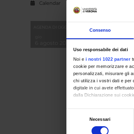
Calendar
LautSc
AGENDA DI OGGI
Consenso
gio
6 agosto 2026
Uso responsabile dei dati
Noi e
i nostri 1022 partner
t
cookie per memorizzare e acce
personalizzati, misurare gli an
chi utilizza i vostri dati e pe
digitale in cui avete effettua
dalla Dichiarazione sui cookie
Con il tuo consenso, vorrem
Selezione
raccogliere informazi
Necessari
del
Identificare il tuo di
LAV
consenso
digitali).