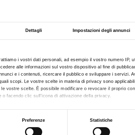
Markus Egetmeyer (Sor
hriftSprache III
LautSchriftSprache III
among writing systems
and methods in the ana
Dettagli
Impostazioni degli annunci
documents
Third International C
Comparative Historic
Verona, 25th-28th of 
Convengo internaziona
rattiamo i vostri dati personali, ad esempio il vostro numero IP, 
di grafematica storica 
dere alle informazioni sul vostro dispositivo al fine di pubblica
Comitato organizzativ
nunci e i contenuti, ricercare il pubblico e sviluppare i servizi. A
Paola Cotticelli (Veron
r quali scopi. Le vostre scelte in materia di privacy sono applicabi
(Verona)
to le vostre scelte. È possibile modificare o revocare il proprio 
Collaboratori:
 o facendo clic sull'icona di attivazione della privacy.
Stella Merlin | Rober
mo anche:
oni sulla tua posizione geografica, con un'approssimazione di qu
Preferenze
Statistiche
spositivo, scansionandolo attivamente alla ricerca di caratteristich
ORI & REPORTS