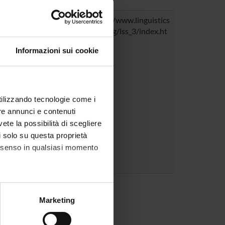
bonne, Parigi)
:
Variation within and
http://www.linguistics
: old and new concepts
lab.org/lss_3/index.ht
lysis of ancient written
ml
Informazioni sui cookie
onference on
al Graphemics
September, 2013.
le orgnaizzato dall'area
utilizzando tecnologie come i
del laboratorio.
re annunci e contenuti
o:
vete la possibilità di scegliere
a) | Alfredo Rizza
li solo su questa proprietà
consenso in qualsiasi momento
ta Meneghel
alche metro,
Marketing
e specifiche (impronte