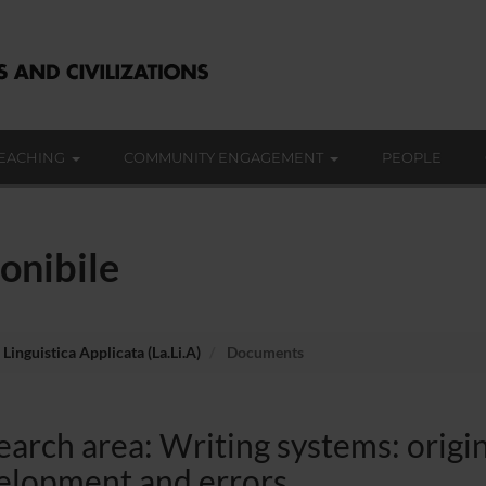
EACHING
COMMUNITY ENGAGEMENT
PEOPLE
onibile
 Linguistica Applicata (La.Li.A)
Documents
arch area: Writing systems: origin
elopment and errors