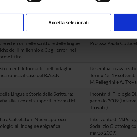
 bozze, preprint di documenti relativi alle attività della sezione
aborati i tuoi dati personali e imposta le tue preferenze nella
s
consenso in qualsiasi momento dalla Dichiarazione sui cookie.
DESCRIPTION
Accetta selezionati
nalizzare contenuti ed annunci, per fornire funzionalità dei socia
inoltre informazioni sul modo in cui utilizzi il nostro sito con i n
re ed errori nelle scritture delle lingue
Prof.ssa Paola Cotticel
icità e social media, i quali potrebbero combinarle con altre inform
che del II millennio a.C.: gli errori nel
lizzo dei loro servizi.
orme ittito
strumenti informatici nell'indagine
IX seminario avanzato 
ica runica: il caso del B.A.S.P.
Torino 15-19 settembr
M.Pellegrini e A. Trova
della Lingua e Storia della Scrittura:
Incontri di Filologia D
afia alla luce dei supporti informatici
gennaio 2009 (Interven
Trovato).
fia e Calcolatori: Nuovi approcci
Intervento di M.Pellegr
logici all'indagine epigrafica
Sodalizio Glottologico
marzo 2009)