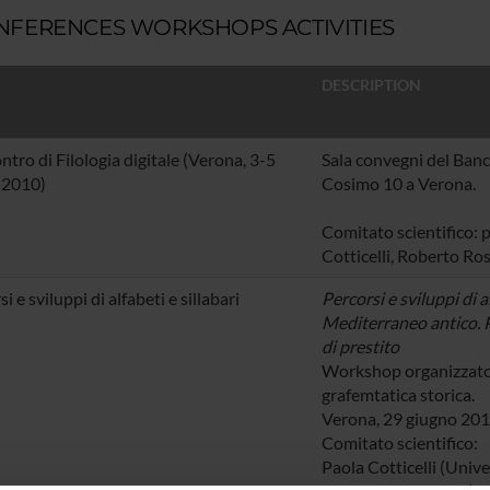
NFERENCES WORKSHOPS ACTIVITIES
DESCRIPTION
ontro di Filologia digitale (Verona, 3-5
Sala convegni del Banc
 2010)
Cosimo 10 a Verona.
Comitato scientifico: p
Cotticelli, Roberto Ros
i e sviluppi di alfabeti e sillabari
Percorsi e sviluppi di al
Mediterraneo antico. P
di prestito
Workshop organizzato 
grafemtatica storica.
Verona, 29 giugno 20
Comitato scientifico:
Paola Cotticelli (Unive