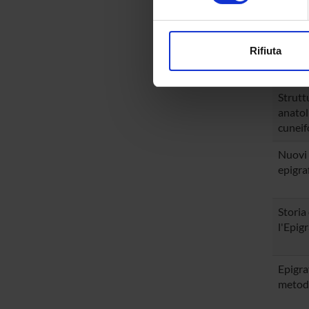
Reports,
Approfondisci come vengono el
modificare o ritirare il tuo 
TITLE
Rifiuta
Utilizziamo i cookie per perso
nostro traffico. Condividiamo 
Struttu
di analisi dei dati web, pubbl
anatoli
che hanno raccolto dal tuo uti
cuneif
Nuovi 
epigraf
Storia 
l'Epigr
Epigra
metodo