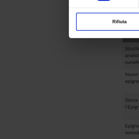
Approfondisci come vengono el
Reports,
modificare o ritirare il tuo 
Rifiuta
TITOL
Utilizziamo i cookie per perso
nostro traffico. Condividiamo 
di analisi dei dati web, pubbl
Struttu
che hanno raccolto dal tuo uti
anatoli
cuneif
Nuovi 
epigraf
Storia 
l'Epigr
Epigra
metodo