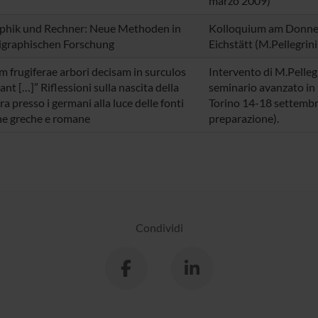
marzo 2009)
phik und Rechner: Neue Methoden in
Kolloquium am Donner
igraphischen Forschung
Eichstätt (M.Pellegrin
m frugiferae arbori decisam in surculos
Intervento di M.Pellegr
nt […]” Riflessioni sulla nascita della
seminario avanzato in 
ra presso i germani alla luce delle fonti
Torino 14-18 settembr
he greche e romane
preparazione).
Condividi