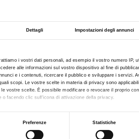
hriftSprache III
LautSchriftSprache III
among writing systems
and methods in the ana
Dettagli
Impostazioni degli annunci
documents
Third International C
Comparative Historic
Verona, 25th-28th of 
Convengo internaziona
rattiamo i vostri dati personali, ad esempio il vostro numero IP, 
di grafematica storica 
dere alle informazioni sul vostro dispositivo al fine di pubblica
Comitato organizzativ
nunci e i contenuti, ricercare il pubblico e sviluppare i servizi. A
Paola Cotticelli (Veron
r quali scopi. Le vostre scelte in materia di privacy sono applicabi
(Verona)
to le vostre scelte. È possibile modificare o revocare il proprio 
Collaboratori:
 o facendo clic sull'icona di attivazione della privacy.
Stella Merlin | Rober
mo anche:
oni sulla tua posizione geografica, con un'approssimazione di qu
Preferenze
Statistiche
spositivo, scansionandolo attivamente alla ricerca di caratteristich
ORI & REPORTS