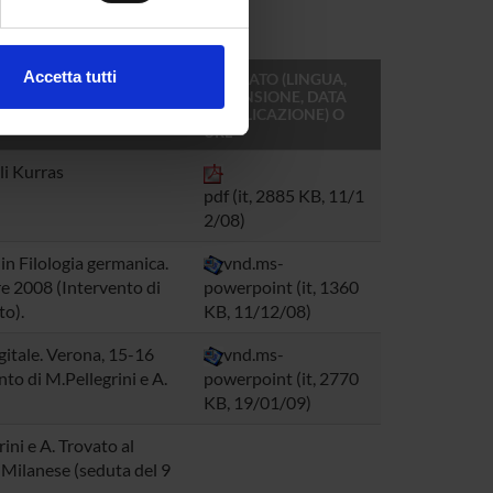
ezione dettagli
. Puoi
Accetta tutti
FORMATO (LINGUA,
DIMENSIONE, DATA
l media e per analizzare il
PUBBLICAZIONE) O
ostri partner che si occupano
URL
azioni che hai fornito loro o
lli Kurras
pdf (it, 2885 KB, 11/1
2/08)
in Filologia germanica.
vnd.ms-
e 2008 (Intervento di
powerpoint (it, 1360
to).
KB, 11/12/08)
igitale. Verona, 15-16
vnd.ms-
to di M.Pellegrini e A.
powerpoint (it, 2770
KB, 19/01/09)
ini e A. Trovato al
 Milanese (seduta del 9