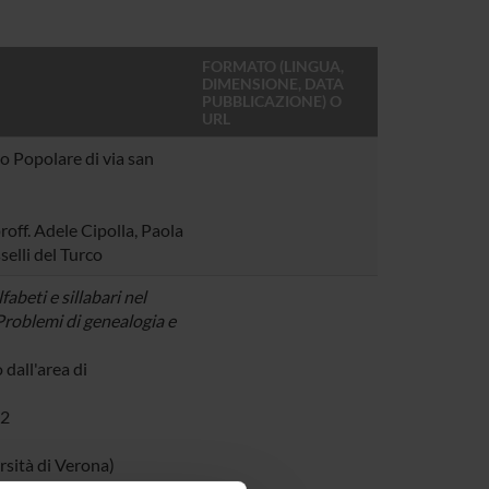
FORMATO (LINGUA,
DIMENSIONE, DATA
PUBBLICAZIONE) O
URL
o Popolare di via san
roff. Adele Cipolla, Paola
selli del Turco
fabeti e sillabari nel
roblemi di genealogia e
dall'area di
12
rsità di Verona)
rbonne, Parigi)