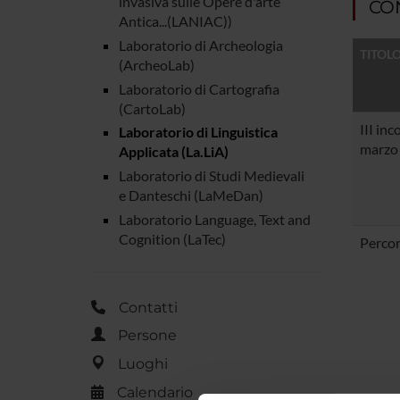
invasiva sulle Opere d'arte
CON
Antica...(LANIAC))
Laboratorio di Archeologia
TITOL
(ArcheoLab)
Laboratorio di Cartografia
(CartoLab)
III inc
Laboratorio di Linguistica
marzo
Applicata (La.LiA)
Laboratorio di Studi Medievali
e Danteschi (LaMeDan)
Laboratorio Language, Text and
Cognition (LaTec)
Percors
Contatti
Persone
Luoghi
Calendario