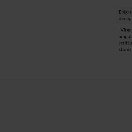
Epigra
der ep
“Virga
amputa
scrittu
storic