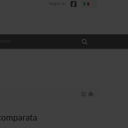
Segui su
TATTI
 comparata