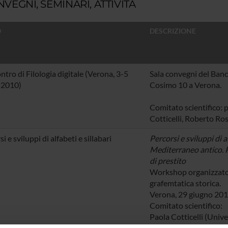
VEGNI, SEMINARI, ATTIVITÀ
O
DESCRIZIONE
ontro di Filologia digitale (Verona, 3-5
Sala convegni del Banc
 2010)
Cosimo 10 a Verona.
Comitato scientifico: p
Cotticelli, Roberto Ros
i e sviluppi di alfabeti e sillabari
Percorsi e sviluppi di al
Mediterraneo antico. P
di prestito
Workshop organizzato 
grafemtatica storica.
Verona, 29 giugno 20
Comitato scientifico:
Paola Cotticelli (Unive
Markus Egetmeyer (So