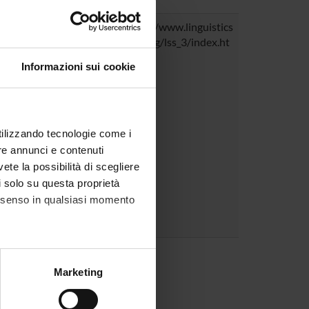
:
Variation within and
http://www.linguistics
: old and new concepts
lab.org/lss_3/index.ht
lysis of ancient written
ml
Informazioni sui cookie
onference on
al Graphemics
September, 2013.
le orgnaizzato dall'area
utilizzando tecnologie come i
del laboratorio.
re annunci e contenuti
o:
vete la possibilità di scegliere
a) | Alfredo Rizza
li solo su questa proprietà
consenso in qualsiasi momento
ta Meneghel
alche metro,
Marketing
e specifiche (impronte