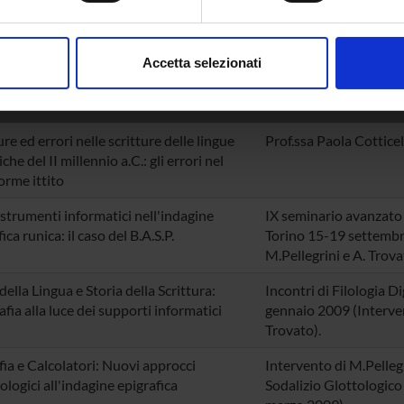
aborati i tuoi dati personali e imposta le tue preferenze nella
s
 bozze, preprint di documenti relativi alle attività della sezione
consenso in qualsiasi momento dalla Dichiarazione sui cookie.
Accetta selezionati
O
DESCRIZIONE
nalizzare contenuti ed annunci, per fornire funzionalità dei socia
inoltre informazioni sul modo in cui utilizzi il nostro sito con i n
icità e social media, i quali potrebbero combinarle con altre inform
re ed errori nelle scritture delle lingue
Prof.ssa Paola Cottice
lizzo dei loro servizi.
che del II millennio a.C.: gli errori nel
orme ittito
strumenti informatici nell'indagine
IX seminario avanzato 
ica runica: il caso del B.A.S.P.
Torino 15-19 settembr
M.Pellegrini e A. Trova
della Lingua e Storia della Scrittura:
Incontri di Filologia D
afia alla luce dei supporti informatici
gennaio 2009 (Interven
Trovato).
fia e Calcolatori: Nuovi approcci
Intervento di M.Pellegr
logici all'indagine epigrafica
Sodalizio Glottologico