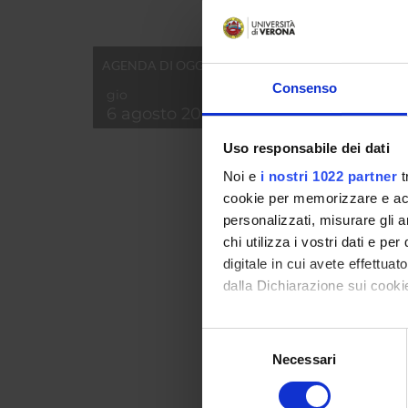
LautSc
AGENDA DI OGGI
Consenso
gio
6 agosto 2026
Uso responsabile dei dati
Noi e
i nostri 1022 partner
t
cookie per memorizzare e acce
personalizzati, misurare gli an
chi utilizza i vostri dati e pe
digitale in cui avete effettua
dalla Dichiarazione sui cookie
Con il tuo consenso, vorrem
Selezione
raccogliere informazi
Necessari
del
Identificare il tuo di
consenso
LAV
digitali).