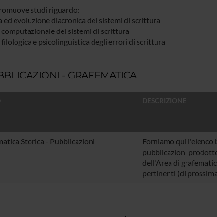
promuove studi riguardo:
a ed evoluzione diacronica dei sistemi di scrittura
i computazionale dei sistemi di scrittura
i filologica e psicolinguistica degli errori di scrittura
BLICAZIONI - GRAFEMATICA
O
DESCRIZIONE
atica Storica - Pubblicazioni
Forniamo qui l'elenco b
pubblicazioni prodotte
dell'Area di grafematic
pertinenti (di prossim