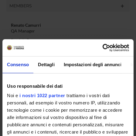
MEMBERS
Renato Camurri
QA Manager
Patrizia Basso
Member
Emanuela Gamberoni
Member
Consenso
Dettagli
Impostazioni degli annunci
In
Andrea Franzoni
PhD student representative
Uso responsabile dei dati
Angelica Gabrielli
PhD student representative
Noi e
i nostri 1022 partner
trattiamo i vostri dati
personali, ad esempio il vostro numero IP, utilizzando
tecnologie come i cookie per memorizzare e accedere
alle informazioni sul vostro dispositivo al fine di
RECORDS AND DOCUMENTS
pubblicare annunci e contenuti personalizzati, misurare
gli annunci e i contenuti, ricercare il pubblico e sviluppare