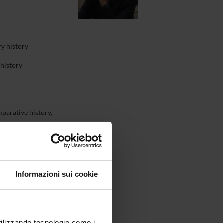
y history
 history
mparative history,
story of science
Informazioni sui cookie
utilizzando tecnologie come i