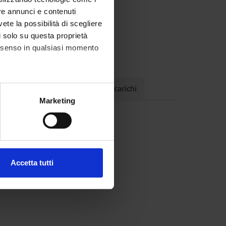
re annunci e contenuti
e e Civiltà
vete la possibilità di scegliere
li solo su questa proprietà
consenso in qualsiasi momento
Progetti
Pubblicazioni
Incarichi
alche metro,
Marketing
e specifiche (impronte
ezione dettagli
. Puoi
Accetta tutti
l media e per analizzare il
)
4)
ostri partner che si occupano
azioni che hai fornito loro o