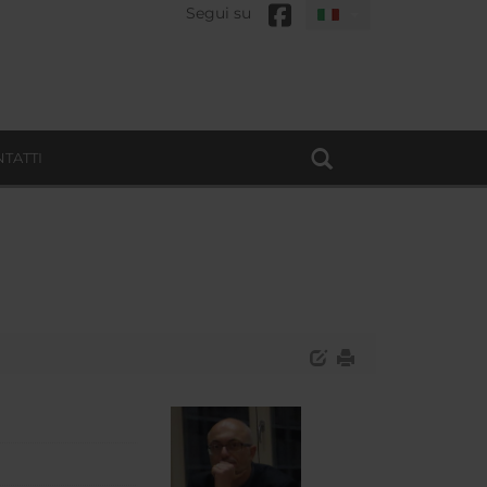
Segui su
TATTI