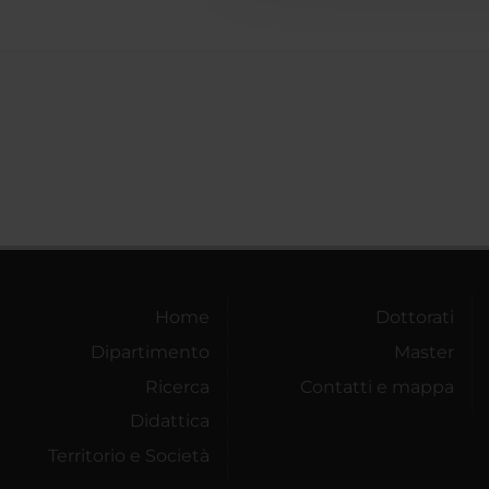
Home
Dottorati
Dipartimento
Master
Ricerca
Contatti e mappa
Didattica
Territorio e Società