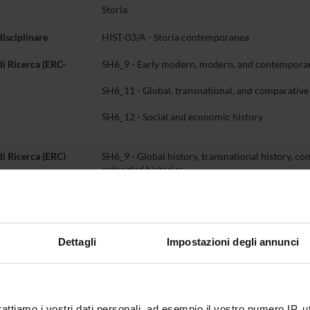
Storia
disciplinare
HIST-03/A - Storia contemporanea
di Ricerca (ERC-
SH6_9 - Early modern, modern, and contemporar
SH6_11 - Global, transnational, and comparative
SH6_12 - Social and economic history
di Ricerca (ERC)
SH6_9 - Global history, transnational history, co
entangled histories
SH6_12 - History of ideas, intellectual history, hi
and techniques
SH6_7 - Modern and contemporary history
Dettagli
Impostazioni degli annunci
o
045 802 8197
giovanni
bernardini
univr
it
rattiamo i vostri dati personali, ad esempio il vostro numero IP, 