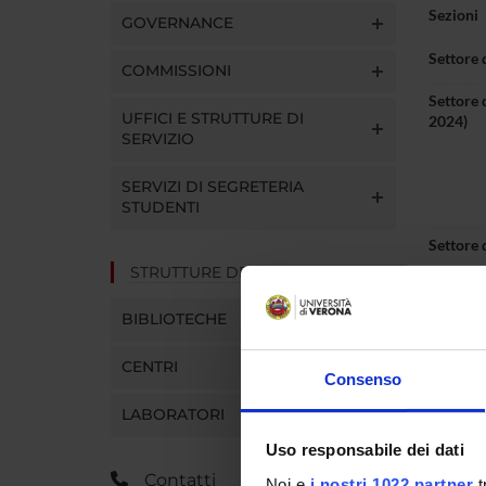
Sezioni
GOVERNANCE
Settore 
COMMISSIONI
Settore 
UFFICI E STRUTTURE DI
2024)
SERVIZIO
SERVIZI DI SEGRETERIA
STUDENTI
Settore 
STRUTTURE DEL DIPARTIMENTO
BIBLIOTECHE
CENTRI
Consenso
LABORATORI
Telefon
Uso responsabile dei dati
E-mail
Contatti
Noi e
i nostri 1022 partner
t