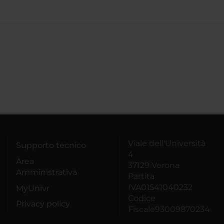
Viale dell'Università
Supporto tecnico
4
Area
37129 Verona
Amministrativa
Partita
IVA01541040232
MyUnivr
Codice
Privacy policy
Fiscale93009870234