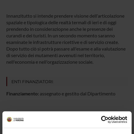
Innanzitutto si intende prendere visione dell'articolazione
spaziale e tipologica delle realtà termali di ieri e di oggi
prendendo in consideraziopne anche le presenze dei
curandi e dei turisti. In un secondo momento saranno
esaminate le infrastrutture ricettive e di servizio create.
Dopo tutto ciò si potrà passare all'esame e alla valutazione
di servizio dei mutamenti avvenuti nel territorio,
nell'economia e nell'orgazizzazione sociale.
ENTI FINANZIATORI:
Finanziamento:
assegnato e gestito dal Dipartimento
PARTECIPANTI AL PROGETTO
Roberto Bernardi