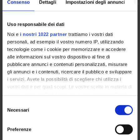
Consenso
Dettagli
Impostazioni degli annunci
In
Emanuela Gamberoni
Professore ordinario
Uso responsabile dei dati
Maria Pappalardo
Noi e
i nostri 1022 partner
trattiamo i vostri dati
Professore associato
personali, ad esempio il vostro numero IP, utilizzando
Sandra Vantini
tecnologie come i cookie per memorizzare e accedere
Cultore della materia
alle informazioni sul vostro dispositivo al fine di
pubblicare annunci e contenuti personalizzati, misurare
gli annunci e i contenuti, ricercare il pubblico e sviluppare
i servizi. Avete la possibilità di scegliere chi utilizza i
COLLABORATORI ESTERNI
vostri dati e per quali scopi. Le vostre scelte in materia di
Emanuela Bullado
privacy sono applicabili solo su questa proprietà digitale
univr cultore della materia
in cui avete effettuato le vostre scelte. È possibile
Selezione
modificare o revocare il proprio consenso in qualsiasi
Necessari
del
Gianmarco Lazzarin
momento dalla Dichiarazione sui cookie o facendo clic
univr Discipline storiche artistiche e geografiche
consenso
sull'icona di attivazione della privacy.
dottorando
Preferenze
Con il tuo consenso, vorremmo anche: