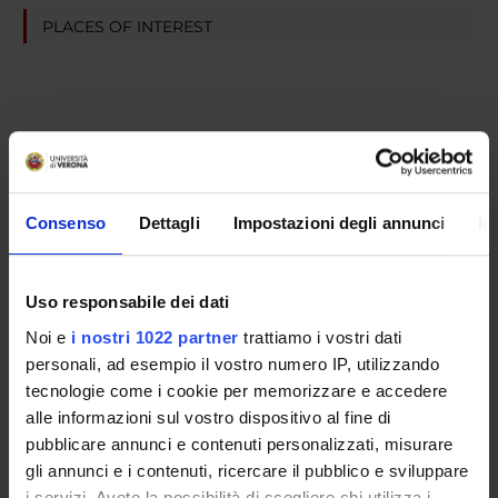
PLACES OF INTEREST
Consenso
Dettagli
Impostazioni degli annunci
In
Uso responsabile dei dati
Noi e
i nostri 1022 partner
trattiamo i vostri dati
personali, ad esempio il vostro numero IP, utilizzando
tecnologie come i cookie per memorizzare e accedere
alle informazioni sul vostro dispositivo al fine di
pubblicare annunci e contenuti personalizzati, misurare
gli annunci e i contenuti, ricercare il pubblico e sviluppare
i servizi. Avete la possibilità di scegliere chi utilizza i