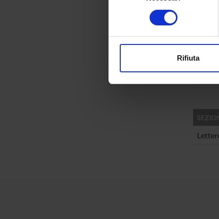
Identificare il tuo di
consenso
AREE 
digitali).
Approfondisci come vengono el
Lingui
modificare o ritirare il tuo 
Langua
Rifiuta
Lingui
Utilizziamo i cookie per perso
Theore
nostro traffico. Condividiamo 
di analisi dei dati web, pubbl
che hanno raccolto dal tuo uti
SEZIO
Letter