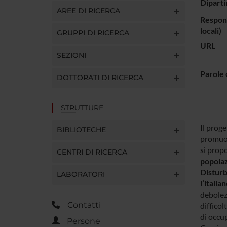
Diparti
AREE DI RICERCA
Respons
locali)
GRUPPI DI RICERCA
URL
SEZIONI
Parole 
DOTTORATI DI RICERCA
STRUTTURE
Il proge
BIBLIOTECHE
promuove
si prop
CENTRI DI RICERCA
popolazi
Disturb
LABORATORI
l’itali
debolez
Contatti
difficol
di occup
Persone