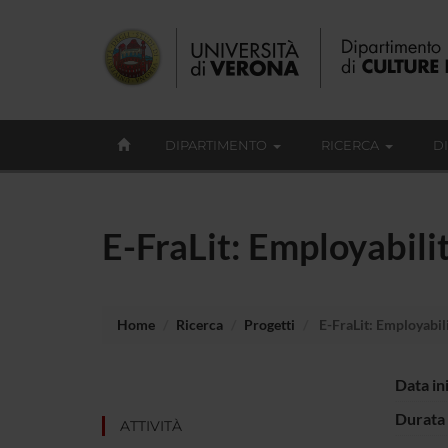
DIPARTIMENTO
RICERCA
D
E-FraLit: Employabilit
Home
Ricerca
Progetti
E-FraLit: Employabili
Data in
Durata 
ATTIVITÀ