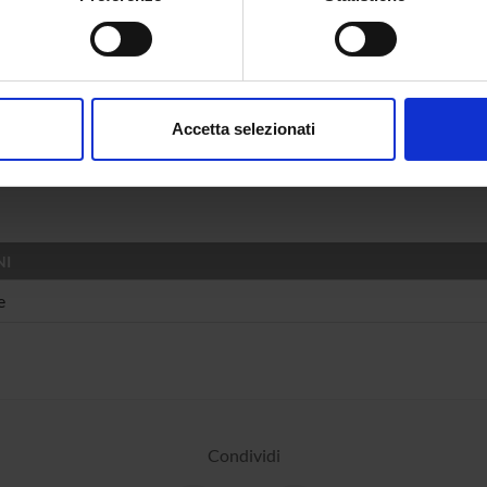
spositivo, scansionandolo attivamente alla ricerca di caratteristich
DI RICERCA COINVOLTE DAL PROGETTO
aborati i tuoi dati personali e imposta le tue preferenze nella
s
stica
consenso in qualsiasi momento dalla Dichiarazione sui cookie.
ge learning and processing
Accetta selezionati
stica
nalizzare contenuti ed annunci, per fornire funzionalità dei socia
tical linguistics; computational linguistics
inoltre informazioni sul modo in cui utilizzi il nostro sito con i n
icità e social media, i quali potrebbero combinarle con altre inform
lizzo dei loro servizi.
NI
e
Condividi