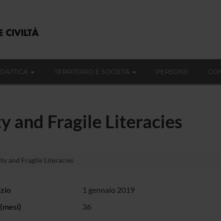
IDATTICA
TERRITORIO E SOCIETÀ
PERSONE
CON
y and Fragile Literacies
ty and Fragile Literacies
izio
1 gennaio 2019
(mesi)
36