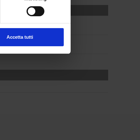
e specifiche (impronte
ezione dettagli
. Puoi
Accetta tutti
l media e per analizzare il
ostri partner che si occupano
azioni che hai fornito loro o