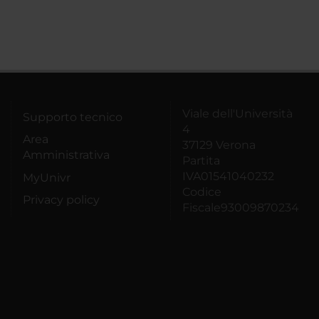
Viale dell'Università
Supporto tecnico
4
Area
37129 Verona
Amministrativa
Partita
IVA01541040232
MyUnivr
Codice
Privacy policy
Fiscale93009870234