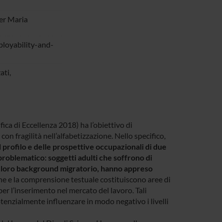
er Maria
mployability-and-
ati,
ica di Eccellenza 2018) ha l’obiettivo di
on fragilità nell’alfabetizzazione. Nello specifico,
profilo e delle prospettive occupazionali di due
è problematico: soggetti adulti che soffrono di
el loro background migratorio, hanno appreso
one e la comprensione testuale costituiscono aree di
 l’inserimento nel mercato del lavoro. Tali
otenzialmente influenzare in modo negativo i livelli