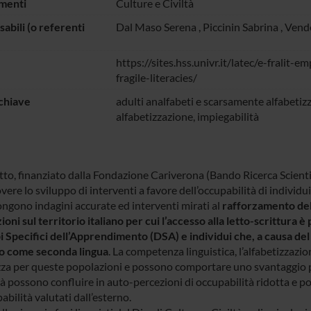
menti
Culture e Civiltà
abili (o referenti
Dal Maso Serena
,
Piccinin Sabrina
,
Vend
https://sites.hss.univr.it/latec/e-fralit-e
fragile-literacies/
chiave
adulti analfabeti e scarsamente alfabetizz
alfabetizzazione, impiegabilità
tto, finanziato dalla Fondazione Cariverona (Bando Ricerca Scientif
re lo sviluppo di interventi a favore dell’occupabilità di individui c
ongono indagini accurate ed interventi mirati al
rafforzamento del 
oni sul territorio italiano per cui l’accesso alla letto-scrittura 
i Specifici dell’Apprendimento (DSA) e individui che, a causa d
ano come seconda lingua
. La competenza linguistica, l’alfabetizzazi
za per queste popolazioni e possono comportare uno svantaggio per
tà possono confluire in auto-percezioni di occupabilità ridotta e p
abilità valutati dall’esterno.