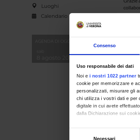
Grazie a
Luoghi
collabor
progett
Calendario
lavorat
sviluppo
A quest
AGENDA DI OGGI
formazio
Consenso
finalizz
sab
poi moni
8 agosto 2026
e funzio
Uso responsabile dei dati
confron
Noi e
i nostri 1022 partner
t
cookie per memorizzare e acce
PART
personalizzati, misurare gli an
chi utilizza i vostri dati e pe
Serena
digitale in cui avete effettua
dalla Dichiarazione sui cookie
Sabrina
Con il tuo consenso, vorrem
Selezione
raccogliere informazi
Necessari
del