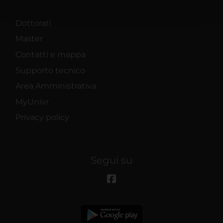
pubblicità e social media, i quali potrebbero combinarle
con altre informazioni che hai fornito loro o che hanno
Dottorati
raccolto dal tuo utilizzo dei loro servizi.
Master
Contatti e mappa
Supporto tecnico
Area Amministrativa
MyUnivr
Privacy policy
Segui su