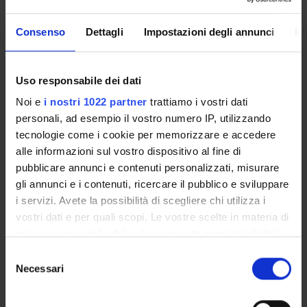
Presentazione
Consenso
Dettagli
Impostazioni degli annunci
In
Come iscriversi
Insegnamenti
Calendario didattico
Uso responsabile dei dati
Orario lezioni
Noi e
i nostri 1022 partner
trattiamo i vostri dati
Piani didattici
personali, ad esempio il vostro numero IP, utilizzando
Calendario esami
tecnologie come i cookie per memorizzare e accedere
Bacheca avvisi
alle informazioni sul vostro dispositivo al fine di
Proposte tesi e stage
pubblicare annunci e contenuti personalizzati, misurare
Organi collegiali e di governo
gli annunci e i contenuti, ricercare il pubblico e sviluppare
Docenti
i servizi. Avete la possibilità di scegliere chi utilizza i
vostri dati e per quali scopi. Le vostre scelte in materia di
privacy sono applicabili solo su questa proprietà digitale
OFFERTA FORMATIVA
in cui avete effettuato le vostre scelte. È possibile
Selezione
modificare o revocare il proprio consenso in qualsiasi
Necessari
del
CORSI DI STUDIO
momento dalla Dichiarazione sui cookie o facendo clic
consenso
sull'icona di attivazione della privacy.
DOTTORATI DI RICERCA E FORMAZIONE