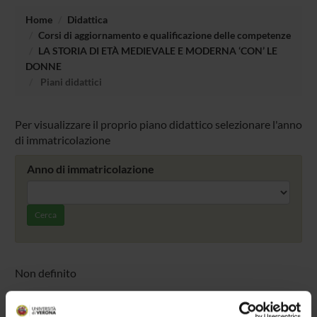
Home
Didattica
Corsi di aggiornamento e qualificazione delle competenze
LA STORIA DI ETÀ MEDIEVALE E MODERNA ‘CON’ LE
DONNE
Piani didattici
Per visualizzare il proprio piano didattico selezionare l'anno
di immatricolazione
Anno di immatricolazione
Cerca
Non definito