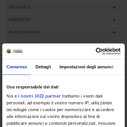
RESEARCH
PROJECTS
PUBLICATIONS
ASSIGNMENTS
Consenso
Dettagli
Impostazioni degli annunci
In
ORGANISATION
Uso responsabile dei dati
GOVERNANCE
Noi e
i nostri 1022 partner
trattiamo i vostri dati
COMMITTEES
personali, ad esempio il vostro numero IP, utilizzando
tecnologie come i cookie per memorizzare e accedere
DEPARTMENT ADMINISTRATION OFFICES
alle informazioni sul vostro dispositivo al fine di
pubblicare annunci e contenuti personalizzati, misurare
STUDENT ADMINISTRATION OFFICES