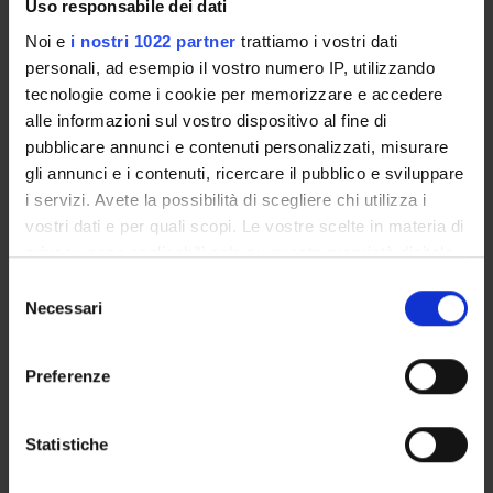
Uso responsabile dei dati
Noi e
i nostri 1022 partner
trattiamo i vostri dati
ORGANIZZAZIONE
personali, ad esempio il vostro numero IP, utilizzando
tecnologie come i cookie per memorizzare e accedere
GOVERNANCE
alle informazioni sul vostro dispositivo al fine di
COMMISSIONI
pubblicare annunci e contenuti personalizzati, misurare
gli annunci e i contenuti, ricercare il pubblico e sviluppare
UFFICI E STRUTTURE DI SERVIZIO
i servizi. Avete la possibilità di scegliere chi utilizza i
vostri dati e per quali scopi. Le vostre scelte in materia di
SERVIZI DI SEGRETERIA STUDENTI
privacy sono applicabili solo su questa proprietà digitale
in cui avete effettuato le vostre scelte. È possibile
Selezione
STRUTTURE DEL DIPARTIMENTO
modificare o revocare il proprio consenso in qualsiasi
Necessari
del
momento dalla Dichiarazione sui cookie o facendo clic
consenso
BIBLIOTECHE
sull'icona di attivazione della privacy.
Preferenze
CENTRI
Con il tuo consenso, vorremmo anche:
raccogliere informazioni sulla tua posizione
LABORATORI
Statistiche
geografica, con un'approssimazione di qualche