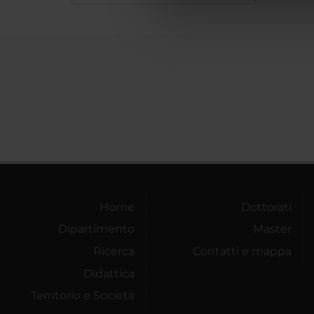
di analisi dei dati web, pubbl
che hanno raccolto dal tuo uti
Home
Dottorati
Dipartimento
Master
Ricerca
Contatti e mappa
Didattica
Territorio e Società