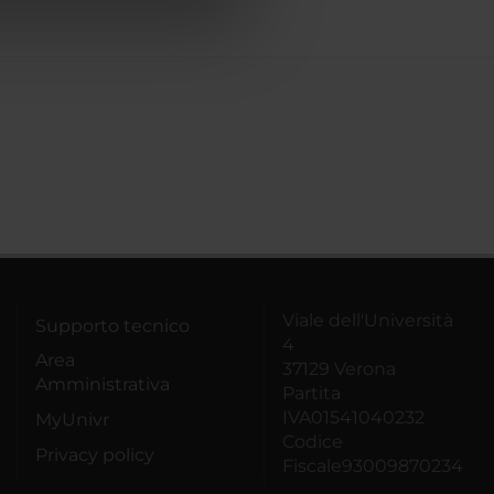
azioni che hai fornito loro o
Viale dell'Università
Supporto tecnico
4
Area
37129 Verona
Amministrativa
Partita
IVA01541040232
MyUnivr
Codice
Privacy policy
Fiscale93009870234