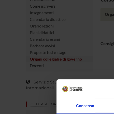
Come iscriversi
Insegnamenti
Organ
Calendario didattico
Orario lezioni
Piani didattici
Calendario esami
Consigl
Bacheca avvisi
Proposte tesi e stage
Organi collegiali e di governo
Docenti
Servizio Studenti
Internazionali
OFFERTA FORMATIVA
Consenso