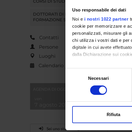
CORSI DI STUDIO
Uso responsabile dei dati
DOTTORATI DI RICERCA E
Noi e
i nostri 1022 partner
t
FORMAZIONE SUPERIORE
cookie per memorizzare e acce
personalizzati, misurare gli an
Contatti
chi utilizza i vostri dati e pe
Persone
digitale in cui avete effettua
dalla Dichiarazione sui cookie
Luoghi
Calendario
Con il tuo consenso, vorrem
Selezione
raccogliere informazi
Necessari
del
Identificare il tuo di
consenso
AGENDA DI OGGI
digitali).
ven
Approfondisci come vengono el
7 agosto 2026
modificare o ritirare il tuo 
Rifiuta
Utilizziamo i cookie per perso
nostro traffico. Condividiamo 
Sei uno studente già iscritto?