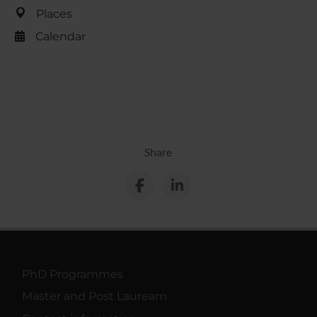
Places
Calendar
Share
PhD Programmes
Master and Post Lauream