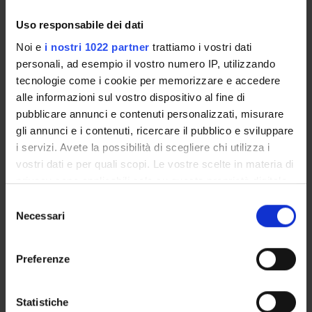
Full Professor
Uso responsabile dei dati
Noi e
i nostri 1022 partner
trattiamo i vostri dati
personali, ad esempio il vostro numero IP, utilizzando
COLLABORATORI ESTERNI
tecnologie come i cookie per memorizzare e accedere
Roberta D'Adda
alle informazioni sul vostro dispositivo al fine di
Fondazione Brescia Musei
pubblicare annunci e contenuti personalizzati, misurare
gli annunci e i contenuti, ricercare il pubblico e sviluppare
Maria Cristina Rodeschini
i servizi. Avete la possibilità di scegliere chi utilizza i
Accademia Carrara di Bergamo
vostri dati e per quali scopi. Le vostre scelte in materia di
privacy sono applicabili solo su questa proprietà digitale
in cui avete effettuato le vostre scelte. È possibile
Selezione
RESEARCH AREAS INVOLVED IN THE PROJECT
modificare o revocare il proprio consenso in qualsiasi
Necessari
del
momento dalla Dichiarazione sui cookie o facendo clic
Storia e Antropologia
consenso
sull'icona di attivazione della privacy.
Cultural heritage, cultural identities and memories
Preferenze
Storia dell'arte
Con il tuo consenso, vorremmo anche:
History of art and architecture
raccogliere informazioni sulla tua posizione
Statistiche