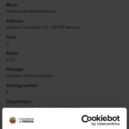
Block
Palazzo di Lettere Nuovo
Address
via San Francesco, 22 - 37129 Verona
Floor
3
Room
3.13
Manager
Giuliana Maria Facchini
Seating number
2
Department
Department Cultures and Civilizations