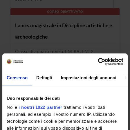
CORSO DISATTIVATO
Laurea magistrale in Discipline artistiche e
archeologiche
Classe di appartenenza: LM-89 , LM-2
Sede: Verona
CORSO DISATTIVATO
Consenso
Dettagli
Impostazioni degli annunci
In
Laurea magistrale in Linguistica
Uso responsabile dei dati
Classe di appartenenza: LM-39
Noi e
i nostri 1022 partner
trattiamo i vostri dati
Sede: Verona
personali, ad esempio il vostro numero IP, utilizzando
tecnologie come i cookie per memorizzare e accedere
CORSO DISATTIVATO
alle informazioni sul vostro dispositivo al fine di