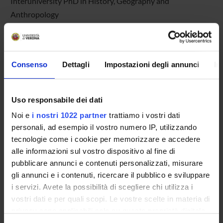
Interuniversity PhD in History, Geography and
Anthropology
Consenso
Dettagli
Impostazioni degli annunci
In
Uso responsabile dei dati
NEWS FOR STUDENTS
Noi e
i nostri 1022 partner
trattiamo i vostri dati
personali, ad esempio il vostro numero IP, utilizzando
Announcements for Students
tecnologie come i cookie per memorizzare e accedere
alle informazioni sul vostro dispositivo al fine di
'Education announcements' show events and major
pubblicare annunci e contenuti personalizzati, misurare
deadlines for students.
gli annunci e i contenuti, ricercare il pubblico e sviluppare
If you are looking for other communications about your
i servizi. Avete la possibilità di scegliere chi utilizza i
courses try searching the 'Announcements for students'.
vostri dati e per quali scopi. Le vostre scelte in materia di
privacy sono applicabili solo su questa proprietà digitale
from
in cui avete effettuato le vostre scelte. È possibile