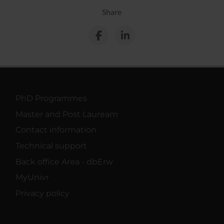
Share
PhD Programmes
Master and Post Lauream
Contact information
Technical support
Back office Area - dbErw
MyUnivr
Privacy policy