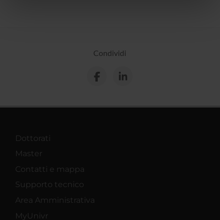
nostri partner che si occupano di analisi dei dati web,
pubblicità e social media, i quali potrebbero combinarle
con altre informazioni che hai fornito loro o che hanno
raccolto dal tuo utilizzo dei loro servizi.
Condividi
Dottorati
Master
Contatti e mappa
Supporto tecnico
Area Amministrativa
MyUnivr