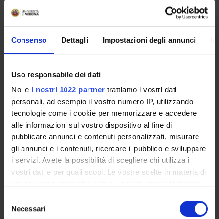
DIDATTICA
4
TERZA MISSIONE
Consenso
Dettagli
Impostazioni degli annunci
In
RICERCA
PROGETTI
Uso responsabile dei dati
Noi e
i nostri 1022 partner
trattiamo i vostri dati
PUBBLICAZIONI
personali, ad esempio il vostro numero IP, utilizzando
INCARICHI
tecnologie come i cookie per memorizzare e accedere
alle informazioni sul vostro dispositivo al fine di
pubblicare annunci e contenuti personalizzati, misurare
gli annunci e i contenuti, ricercare il pubblico e sviluppare
i servizi. Avete la possibilità di scegliere chi utilizza i
ORGANIZZAZIONE
vostri dati e per quali scopi. Le vostre scelte in materia di
privacy sono applicabili solo su questa proprietà digitale
GOVERNANCE
in cui avete effettuato le vostre scelte. È possibile
Selezione
modificare o revocare il proprio consenso in qualsiasi
COMMISSIONI
Necessari
del
momento dalla Dichiarazione sui cookie o facendo clic