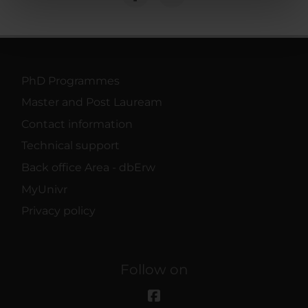
nostri partner che si occupano di analisi dei dati web,
pubblicità e social media, i quali potrebbero combinarle
con altre informazioni che hai fornito loro o che hanno
raccolto dal tuo utilizzo dei loro servizi.
PhD Programmes
Master and Post Lauream
Contact information
Technical support
Back office Area - dbErw
MyUnivr
Privacy policy
Follow on