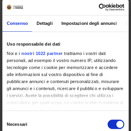
Consenso
Dettagli
Impostazioni degli annunci
In
TITLE
Locandina La Storia del Castello di Brescia dal Medioevo all'
Uso responsabile dei dati
Noi e
i nostri 1022 partner
trattiamo i vostri dati
personali, ad esempio il vostro numero IP, utilizzando
Programme Director
Federico Barbierato
tecnologie come i cookie per memorizzare e accedere
alle informazioni sul vostro dispositivo al fine di
External reference
pubblicare annunci e contenuti personalizzati, misurare
Publication date
gli annunci e i contenuti, ricercare il pubblico e sviluppare
February 4, 2025
i servizi. Avete la possibilità di scegliere chi utilizza i
vostri dati e per quali scopi. Le vostre scelte in materia di
privacy sono applicabili solo su questa proprietà digitale
in cui avete effettuato le vostre scelte. È possibile
Selezione
modificare o revocare il proprio consenso in qualsiasi
Necessari
STUDYING
del
momento dalla Dichiarazione sui cookie o facendo clic