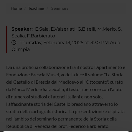
Home
Teaching
Seminars
Speaker:
E.Sala, E.Valseriati, G.Bitelli, M.Merlo, S.
Scalia, F.Barbierato
Thursday, February 13, 2025 at 3:30 PM Aula
Olimpia
Da una proficua collaborazione tra il nostro Dipartimento e
Fondazione Brescia Musei, vede la luce il volume "La Storia
del Castello di Brescia dal Medioevo all'Ottocento", curato
da Marco Merlo e Sara Scalia, il testo ripercorre con l'aiuto
di numerosi studiosi di atenei italiani e non solo,
l'affascinante storia del Castello bresciano attraverso lo
studio della cartografia storica. La presentazione è ospitata
nell'ambito del seminario permanente della Storia della
Repubblica di Venezia del prof. Federico Barbierato.