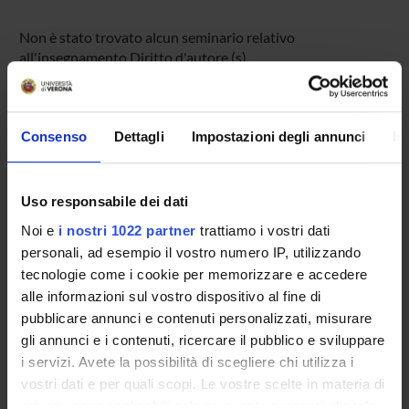
Non è stato trovato alcun seminario relativo
all'insegnamento Diritto d'autore (s).
Consenso
Dettagli
Impostazioni degli annunci
In
OFFERTA FORMATIVA
CORSI DI STUDIO
Uso responsabile dei dati
DOTTORATI DI RICERCA E FORMAZIONE
Noi e
i nostri 1022 partner
trattiamo i vostri dati
SUPERIORE
personali, ad esempio il vostro numero IP, utilizzando
tecnologie come i cookie per memorizzare e accedere
Contatti
alle informazioni sul vostro dispositivo al fine di
Persone
pubblicare annunci e contenuti personalizzati, misurare
Luoghi
gli annunci e i contenuti, ricercare il pubblico e sviluppare
i servizi. Avete la possibilità di scegliere chi utilizza i
Calendario
vostri dati e per quali scopi. Le vostre scelte in materia di
privacy sono applicabili solo su questa proprietà digitale