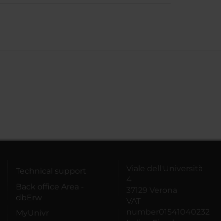
Viale dell'Università
Technical support
4
Back office Area -
37129 Verona
dbErw
VAT
number01541040232
MyUnivr