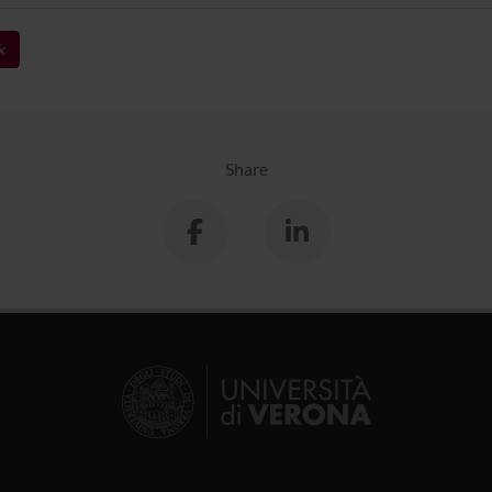
k
Share