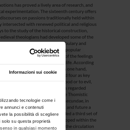
otions has proved a lively area of research, and
cal experimentation. The sixteenth century offers
 discourses on passions traditionally held within
y intersected with renewed political and religious
s to the study of the historical construction,
Medieval theologians had developed some of the
al in the West. Although the vocabulary and
d Aquinas still provided the most popular
arly modern writers made sense of the feelings
ls and suggested paths to a good life. According
ess popular at the time, Stoics, on one hand,
Informazioni sui cookie
in need of eradication; they listed four as key
o variables: they could refer to good or to evil,
re. On the other hand, Peripatetics regarded
 be experienced in moderation; the Thomistic
utilizzando tecnologie come i
stematic analysis within his Prima secundae, in
classification by adding to present and future a
re annunci e contenuti
 attained or suffered – and included a third set of
vete la possibilità di scegliere
latonic psychology, passions developed within the
li solo su questa proprietà
of the soul. The paper will sample the circulation
consenso in qualsiasi momento