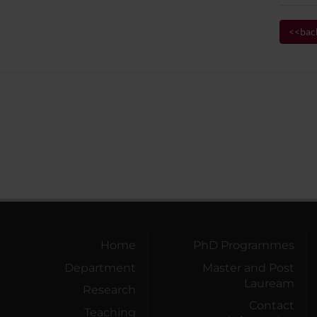
<<bac
Home
PhD Programmes
Department
Master and Post
Lauream
Research
Contact
Teaching