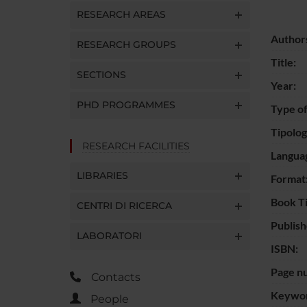
RESEARCH AREAS
Author
RESEARCH GROUPS
Title:
SECTIONS
Year:
PHD PROGRAMMES
Type of
Tipolo
RESEARCH FACILITIES
Langua
LIBRARIES
Format
Book Ti
CENTRI DI RICERCA
Publish
LABORATORI
ISBN:
Page n
Contacts
Keywor
People