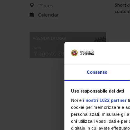
Short d
Places
content
Calendar
AGENDA DI OGGI
ven
7 agosto 2026
Consenso
Uso responsabile dei dati
Noi e
i nostri 1022 partner
t
cookie per memorizzare e acce
personalizzati, misurare gli an
chi utilizza i vostri dati e pe
digitale in cui avete effettua