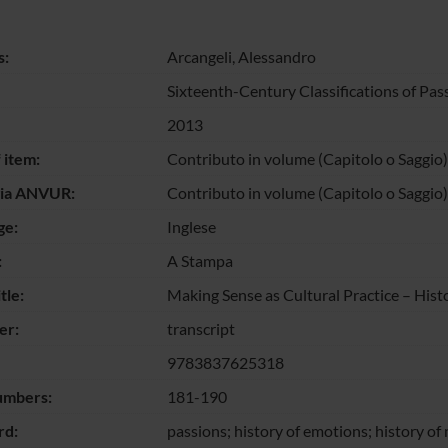
s:
Arcangeli, Alessandro
Sixteenth-Century Classifications of Pas
2013
 item:
Contributo in volume (Capitolo o Saggio)
gia ANVUR:
Contributo in volume (Capitolo o Saggio)
ge:
Inglese
:
A Stampa
tle:
Making Sense as Cultural Practice – Histo
er:
transcript
9783837625318
umbers:
181-190
d:
passions; history of emotions; history o