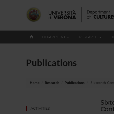
DEPARTMENT
RESEARCH
T
Publications
Home
Research
Publications
Sixteenth-Centu
Sixt
Cont
ACTIVITIES