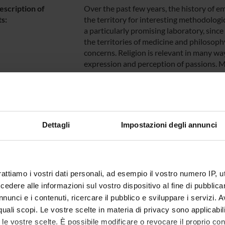
escription of
Over the past few years, the history of em
s:
the territory for interesting methodologi
a particularly promising laboratory, since
the territories of medicine and philosoph
concerns. Religion is relevant in many way
expression and perception of passions. 
vocabulary and categories most influenti
mental maps were not static, Stoicism an
taxonomies and value systems by which e
and psychological conditions of individua
to a simplified scheme that was neverthel
Dettagli
Impostazioni degli annunci
regarded passions as always negative and 
ones, resulting from the intersection of tw
and be applied to the present or the futu
passions as per se neutral and worthy to
rattiamo i vostri dati personali, ad esempio il vostro numero IP, 
series (totalling eleven), the object of sy
particular, expanded the Stoic criteria of 
dere alle informazioni sul vostro dispositivo al fine di pubblica
third dimension – that of passions not yet
nunci e i contenuti, ricercare il pubblico e sviluppare i servizi. A
variables: whether, in a fundamentally P
r quali scopi. Le vostre scelte in materia di privacy sono applicabi
concupiscible or else the irascible power 
to le vostre scelte. È possibile modificare o revocare il proprio 