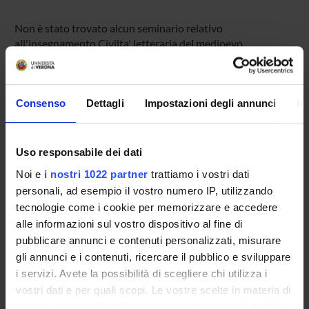
Non è stato trovato alcun seminario relativo
all'insegnamento Civilta' letteraria del medioevo.
Consenso
Dettagli
Impostazioni degli annunci
In
OFFERTA FORMATIVA
CORSI DI STUDIO
Uso responsabile dei dati
DOTTORATI DI RICERCA E FORMAZIONE
Noi e
i nostri 1022 partner
trattiamo i vostri dati
SUPERIORE
personali, ad esempio il vostro numero IP, utilizzando
tecnologie come i cookie per memorizzare e accedere
Contatti
alle informazioni sul vostro dispositivo al fine di
Persone
pubblicare annunci e contenuti personalizzati, misurare
Luoghi
gli annunci e i contenuti, ricercare il pubblico e sviluppare
i servizi. Avete la possibilità di scegliere chi utilizza i
Calendario
vostri dati e per quali scopi. Le vostre scelte in materia di
privacy sono applicabili solo su questa proprietà digitale