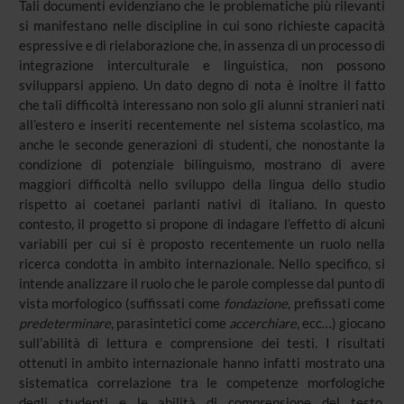
Tali documenti evidenziano che le problematiche più rilevanti
si manifestano nelle discipline in cui sono richieste capacità
espressive e di rielaborazione che, in assenza di un processo di
integrazione interculturale e linguistica, non possono
svilupparsi appieno. Un dato degno di nota è inoltre il fatto
che tali difficoltà interessano non solo gli alunni stranieri nati
all’estero e inseriti recentemente nel sistema scolastico, ma
anche le seconde generazioni di studenti, che nonostante la
condizione di potenziale bilinguismo, mostrano di avere
maggiori difficoltà nello sviluppo della lingua dello studio
rispetto ai coetanei parlanti nativi di italiano. In questo
contesto, il progetto si propone di indagare l’effetto di alcuni
variabili per cui si è proposto recentemente un ruolo nella
ricerca condotta in ambito internazionale. Nello specifico, si
intende analizzare il ruolo che le parole complesse dal punto di
vista morfologico (suffissati come
fondazione
, prefissati come
predeterminare
, parasintetici come
accerchiare
, ecc…) giocano
sull’abilità di lettura e comprensione dei testi. I risultati
ottenuti in ambito internazionale hanno infatti mostrato una
sistematica correlazione tra le competenze morfologiche
degli studenti e le abilità di comprensione del testo,