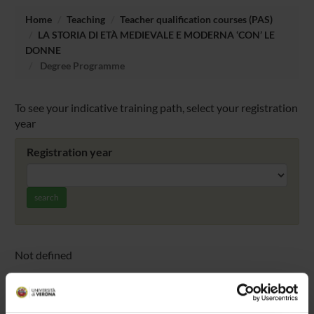
Home
Teaching
Teacher qualification courses (PAS)
LA STORIA DI ETÀ MEDIEVALE E MODERNA ‘CON’ LE
DONNE
Degree Programme
To see your indicative training path, select your registration
year
Registration year
search
Not defined