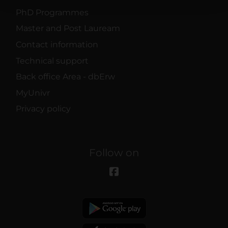
con altre informazioni che hai fornito loro o che hanno
PhD Programmes
raccolto dal tuo utilizzo dei loro servizi.
Master and Post Lauream
Contact information
Technical support
Back office Area - dbErw
MyUnivr
Privacy policy
Follow on