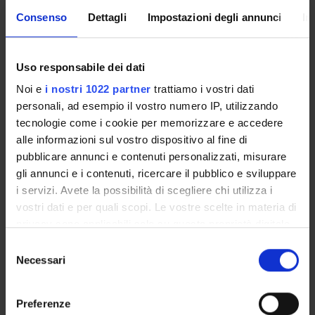
Overview
Consenso
Dettagli
Impostazioni degli annunci
In
Enrolment Policy
Courses
Academic Calendar
Uso responsabile dei dati
Lesson timetable
Noi e
i nostri 1022 partner
trattiamo i vostri dati
Degree Programme
personali, ad esempio il vostro numero IP, utilizzando
Exam calendar
tecnologie come i cookie per memorizzare e accedere
Notices
alle informazioni sul vostro dispositivo al fine di
Thesis and internship proposals
pubblicare annunci e contenuti personalizzati, misurare
Governing bodies
gli annunci e i contenuti, ricercare il pubblico e sviluppare
Faculty staff
i servizi. Avete la possibilità di scegliere chi utilizza i
vostri dati e per quali scopi. Le vostre scelte in materia di
privacy sono applicabili solo su questa proprietà digitale
STUDYING
in cui avete effettuato le vostre scelte. È possibile
Selezione
modificare o revocare il proprio consenso in qualsiasi
Necessari
del
COURSES
momento dalla Dichiarazione sui cookie o facendo clic
consenso
sull'icona di attivazione della privacy.
PHD PROGRAMMES AND POSTGRADUATE
Preferenze
TRAINING