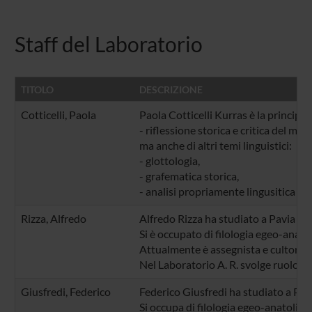
Staff del Laboratorio
TITOLO
DESCRIZIONE
Cotticelli, Paola
Paola Cotticelli Kurras
è la principal
- riflessione storica e critica del met
ma anche di altri temi linguistici:
- glottologia,
- grafematica storica,
- analisi propriamente lingusitica d
Rizza, Alfredo
Alfredo Rizza ha studiato a Pavia e 
Si è occupato di filologia egeo-anatol
Attualmente è assegnista e cultore p
Nel Laboratorio A. R. svolge ruolo at
Giusfredi, Federico
Federico Giusfredi ha studiato a Pav
Si occupa di filologia egeo-anatolica