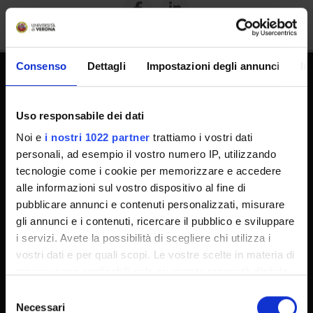
Consenso
Dettagli
Impostazioni degli annunci
In
Dottorati
Uso responsabile dei dati
Master
Noi e
i nostri 1022 partner
trattiamo i vostri dati
Contatti e mappa
personali, ad esempio il vostro numero IP, utilizzando
Supporto tecnico
tecnologie come i cookie per memorizzare e accedere
Area Amministrativa
alle informazioni sul vostro dispositivo al fine di
pubblicare annunci e contenuti personalizzati, misurare
MyUnivr
gli annunci e i contenuti, ricercare il pubblico e sviluppare
Privacy policy
i servizi. Avete la possibilità di scegliere chi utilizza i
vostri dati e per quali scopi. Le vostre scelte in materia di
privacy sono applicabili solo su questa proprietà digitale
Segui su
in cui avete effettuato le vostre scelte. È possibile
Selezione
modificare o revocare il proprio consenso in qualsiasi
Necessari
del