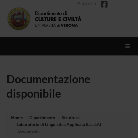
Segui su
Toggl
Documentazione
disponibile
Home
Dipartimento
Strutture
Laboratorio di Linguistica Applicata (La.Li.A)
Documenti