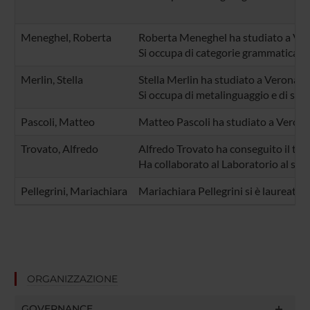
Meneghel, Roberta
Roberta Meneghel ha studiato a Vero
Si occupa di categorie grammaticali e 
Merlin, Stella
Stella Merlin ha studiato a Verona Gl
Si occupa di metalinguaggio e di stor
Pascoli, Matteo
Matteo Pascoli ha studiato a Verona
Trovato, Alfredo
Alfredo Trovato ha conseguito il titol
Ha collaborato al Laboratorio al suo 
Pellegrini, Mariachiara
Mariachiara Pellegrini si è laureata p
ORGANIZZAZIONE
GOVERNANCE